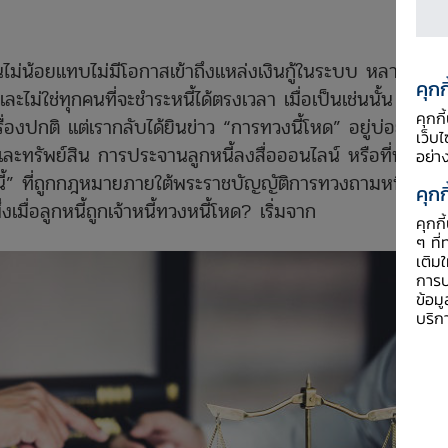
่น้อยแทบไม่มีโอกาสเข้าถึงแหล่งเงินกู้ในระบบ หลายคน
คุกก
ะไม่ใช่ทุกคนที่จะชำระหนี้ได้ตรงเวลา เมื่อเป็นเช่นนั้น เจ้า
คุกก
รื่องปกติ แต่เรากลับได้ยินข่าว “การทวงนี้โหด” อยู่บ่อย ๆ
เว็บ
ยและทรัพย์สิน การประจานลูกหนี้ลงสื่อออนไลน์ หรือที่ทำงาน
อย่า
้” ที่ถูกกฎหมายภายใต้พระราชบัญญัติการทวงถามหนี้ พ.ศ.
คุกก
มื่อลูกหนี้ถูกเจ้าหนี้ทวงหนี้โหด? เริ่มจาก
คุกก
ๆ ที่
เติม
การป
ข้อม
บริก