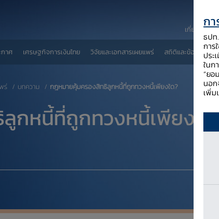
การ
เกี่ยวกับ ธป
ธปท. 
การใช
ะกาศ
เศรษฐกิจการเงินไทย
วิจัยและเอกสารเผยแพร่
สถิติและข้อมูลเผยแพ
ประเ
ในกา
“ยอม
นอกจ
พร่
บทความ
​กฎหมายคุ้มครองสิทธิลูกหนี้ที่ถูกทวงหนี้เพียงใด?
เพิ่
ลูกหนี้ที่ถูกทวงหนี้เพียงใด