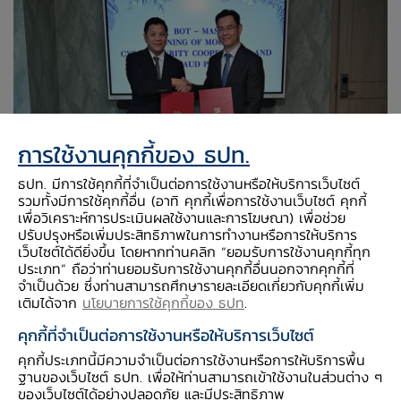
การใช้งานคุกกี้ของ ธปท.
ธปท. มีการใช้คุกกี้ที่จำเป็นต่อการใช้งานหรือให้บริการเว็บไซต์
รวมทั้งมีการใช้คุกกี้อื่น (อาทิ คุกกี้เพื่อการใช้งานเว็บไซต์ คุกกี้
เพื่อวิเคราะห์การประเมินผลใช้งานและการโฆษณา) เพื่อช่วย
ปรับปรุงหรือเพิ่มประสิทธิภาพในการทำงานหรือการให้บริการ
แถลงข่าวร่วมธนาคารแห่งประเทศไทยและธนาคาร
เว็บไซต์ได้ดียิ่งขึ้น โดยหากท่านคลิก “ยอมรับการใช้งานคุกกี้ทุก
กลางสิงคโปร์ (MAS) ร่วมลงนาม MOU เพื่อยก
ประเภท” ถือว่าท่านยอมรับการใช้งานคุกกี้อื่นนอกจากคุกกี้ที่
ระดับความมั่นคงปลอดภัยไซเบอร์และการป้องกัน
จำเป็นด้วย ซึ่งท่านสามารถศึกษารายละเอียดเกี่ยวกับคุกกี้เพิ่ม
เติมได้จาก
นโยบายการใช้คุกกี้ของ ธปท
.
ทุจริตทางการเงิน
คุกกี้ที่จำเป็นต่อการใช้งานหรือให้บริการเว็บไซต์
24 ก.ค. 2569
ฉบับที่ : แถลงข่าวร่วม
คุกกี้ประเภทนี้มีความจำเป็นต่อการใช้งานหรือการให้บริการพื้น
ติดต่อ :
:
ฝ่ายความร่วมมือระหว่างประเทศ
ฐานของเว็บไซต์ ธปท. เพื่อให้ท่านสามารถเข้าใช้งานในส่วนต่าง ๆ
ของเว็บไซต์ได้อย่างปลอดภัย และมีประสิทธิภาพ