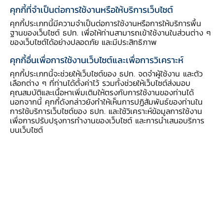
ธนาคารแห่งประเทศไทย (ธปท.) ส่งเสริมและผลักดันให้ผู้ให้บริการ
คุกกี้ที่จำเป็นต่อการใช้งานหรือให้บริการเว็บไซต์
ทางการเงินในไทยมีความตื่นตัวต่อกระแสการมาของ FinTech จากต่าง
คุกกี้ประเภทนี้มีความจำเป็นต่อการใช้งานหรือการให้บริการพื้น
ประเทศและเร่งปรับตัวนำเทคโนโลยีล้ำสมัยมาประยุกต์ใช้อย่างสร้างสรรค์
ฐานของเว็บไซต์ ธปท. เพื่อให้ท่านสามารถเข้าใช้งานในส่วนต่าง ๆ
และสอดคล้องกับสังคมไทย อย่างไรก็ตาม เทคโนโลยีเหล่านี้ยังมีความ
ของเว็บไซต์ได้อย่างปลอดภัย และมีประสิทธิภาพ
เสี่ยงอยู่มาก ธปท. จึงได้จัดให้มี กลไก Regulatory Sandbox ซึ่ง
คุกกี้อื่นเพื่อการใช้งานเว็บไซต์และเพื่อการวิเคราะห์
เป็นการนำเทคโนโลยีใหม่ๆ เช่น QR code Biometrics Blockchain
คุกกี้ประเภทนี้จะช่วยให้เว็บไซต์ของ ธปท. จดจำผู้ใช้งาน และตัว
AI และ API มาทดลองให้บริการภายใต้ขอบเขตจำกัดในช่วงแรกควบคู่
เลือกต่าง ๆ ที่ท่านได้ตั้งค่าไว้ รวมทั้งช่วยให้เว็บไซต์ส่งมอบ
กับการดูแลความเสี่ยงอย่างเหมาะสมเพื่อให้มั่นใจว่าเทคโนโลยีใหม่ๆ เหล่า
คุณสมบัติและเนื้อหาเพิ่มเติมให้ตรงกับการใช้งานของท่านได้
นี้จะสร้างประโยชน์ให้ระบบเศรษฐกิจไทยอย่างแท้จริงและไม่ก่อให้เกิด
นอกจากนี้ คุกกี้ดังกล่าวยังทำให้เห็นการปฏิสัมพันธ์ของท่านใน
ผลกระทบต่อลูกค้า และสาธารณะในวงกว้าง
การใช้บริการเว็บไซต์ของ ธปท. และใช้วิเคราะห์ข้อมูลการใช้งาน
เพื่อการปรับปรุงการทำงานของเว็บไซต์ และการนำเสนอบริการ
บนเว็บไซต์
FinTech ในประเทศไทย
ภายในเวลาไม่กี่ปีมานี้ พฤติกรรมการใช้บริการทางการเงินของคน
ไทยเปลี่ยนแปลงไปอย่างรวดเร็ว เอาแค่เมื่อสัก 5 ปีที่แล้ว การซื้อ