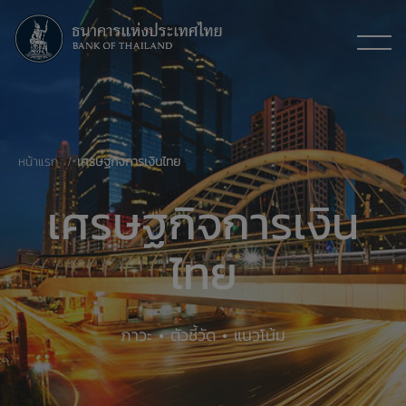
หน้าแรก
เศรษฐกิจการเงินไทย
เศรษฐกิจการเงิน
ไทย
ภาวะ • ตัวชี้วัด • แนวโน้ม