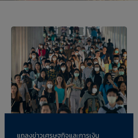
แถลงข่าวเศรษฐกิจและการเงิน