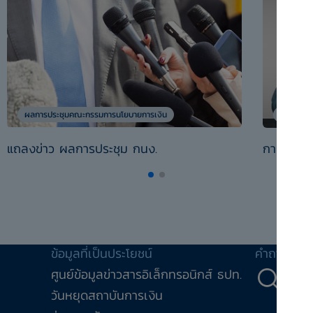
ผลการประชุมคณะกรรมการนโยบายการเงิน
นโยบายกา
แถลงข่าว ผลการประชุม กนง.
การดำเนิ
ข้อมูลที่เป็นประโยชน์
คำถาม-คำ
ศูนย์ข้อมูลข่าวสารอิเล็กทรอนิกส์ ธปท.
คำถ
วันหยุดสถาบันการเงิน