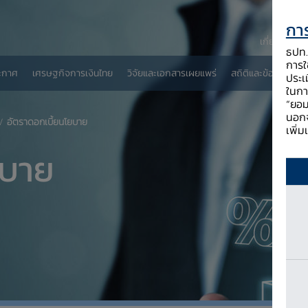
การ
เกี่ยวกับ ธป
ธปท. 
การใช
ะกาศ
เศรษฐกิจการเงินไทย
วิจัยและเอกสารเผยแพร่
สถิติและข้อมูลเผยแพ
ประเ
ในกา
“ยอม
นอกจ
อัตราดอกเบี้ยนโยบาย
เพิ่
ยบาย