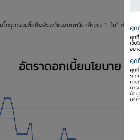
้ยธุรกรรมซื้อคืนพันธบัตรแบบทวิภาคีระยะ 1 วัน" เป็นอัต
คุกก
คุกก
เว็บ
อย่า
คุกก
คุกก
ๆ ที่
เติม
การป
ข้อม
บริก