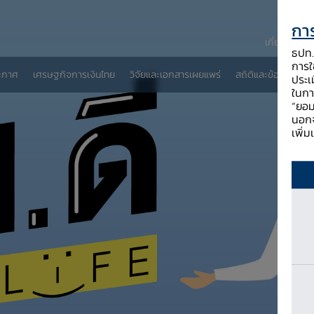
การ
เกี่ยวกับ ธป
ธปท. 
การใช
ะกาศ
เศรษฐกิจการเงินไทย
วิจัยและเอกสารเผยแพร่
สถิติและข้อมูลเผยแพ
ประเ
ในกา
“ยอม
นอกจ
เพิ่