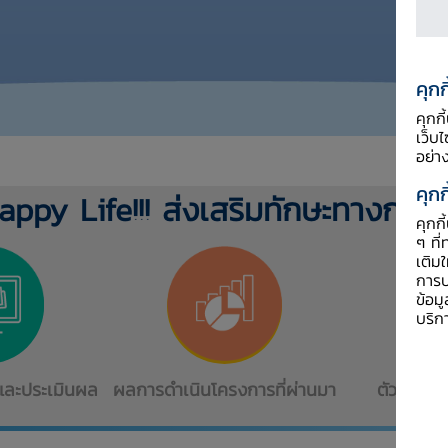
คุกก
คุกก
เว็บ
อย่า
คุกก
appy Life!!! ส่งเสริมทักษะทางกา
คุกก
ๆ ที่
เติม
การป
ข้อม
บริก
ละประเมินผล
ผลการดำเนินโครงการที่ผ่านมา
ตัวอย่างผ