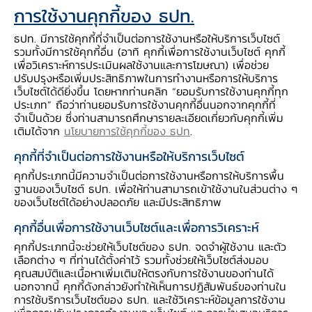
การใช้งานคุกกี้ของ ธปท.
ธปท. มีการใช้คุกกี้ที่จำเป็นต่อการใช้งานหรือให้บริการเว็บไซต์
รวมทั้งมีการใช้คุกกี้อื่น (อาทิ คุกกี้เพื่อการใช้งานเว็บไซต์ คุกกี้
เพื่อวิเคราะห์การประเมินผลใช้งานและการโฆษณา) เพื่อช่วย
นางสาวดวงพร รอดเพ็งสังคหะ ผู้อำนวยการอาวุโส
ปรับปรุงหรือเพิ่มประสิทธิภาพในการทำงานหรือการให้บริการ
ฝ่ายกลยุทธ์สื่อสารและความสัมพันธ์องค์กร พร้อม
เว็บไซต์ได้ดียิ่งขึ้น โดยหากท่านคลิก “ยอมรับการใช้งานคุกกี้ทุก
ประเภท” ถือว่าท่านยอมรับการใช้งานคุกกี้อื่นนอกจากคุกกี้ที่
พนักงานและจิตอาสาของธนาคารแห่งประเทศไทย
จำเป็นด้วย ซึ่งท่านสามารถศึกษารายละเอียดเกี่ยวกับคุกกี้เพิ่ม
ร่วมกิจกรรมจิตอาสาส่งมอบ "มุมหนังสือ
เติมได้จาก
นโยบายการใช้คุกกี้ของ ธปท
.
เฉลิมพระเกียรติพระบาทสมเด็จพระเจ้าอยู่หัว เนื่อง
คุกกี้ที่จำเป็นต่อการใช้งานหรือให้บริการเว็บไซต์
ในโอกาสพระราชพิธีมหามงคลเฉลิม
คุกกี้ประเภทนี้มีความจำเป็นต่อการใช้งานหรือการให้บริการพื้น
พระชนมพรรษา 6 รอบ 28 กรกฎาคม 2567" ให้
ฐานของเว็บไซต์ ธปท. เพื่อให้ท่านสามารถเข้าใช้งานในส่วนต่าง ๆ
ของเว็บไซต์ได้อย่างปลอดภัย และมีประสิทธิภาพ
กับโรงเรียนอนุบาลวัดปรินายก เพื่อส่งเสริมการ
เรียนรู้ด้วยตนเองของนักเรียนทั้งด้านวิชาการและ
คุกกี้อื่นเพื่อการใช้งานเว็บไซต์และเพื่อการวิเคราะห์
สังคมเพื่อพัฒนานักเรียนให้เกิดการเรียนรู้อย่าง
คุกกี้ประเภทนี้จะช่วยให้เว็บไซต์ของ ธปท. จดจำผู้ใช้งาน และตัว
เลือกต่าง ๆ ที่ท่านได้ตั้งค่าไว้ รวมทั้งช่วยให้เว็บไซต์ส่งมอบ
ยั่งยืน เมื่อวันที่ 26 กรกฎาคม 2567
คุณสมบัติและเนื้อหาเพิ่มเติมให้ตรงกับการใช้งานของท่านได้
นอกจากนี้ คุกกี้ดังกล่าวยังทำให้เห็นการปฏิสัมพันธ์ของท่านใน
การใช้บริการเว็บไซต์ของ ธปท. และใช้วิเคราะห์ข้อมูลการใช้งาน
ภาพกิจกรรม