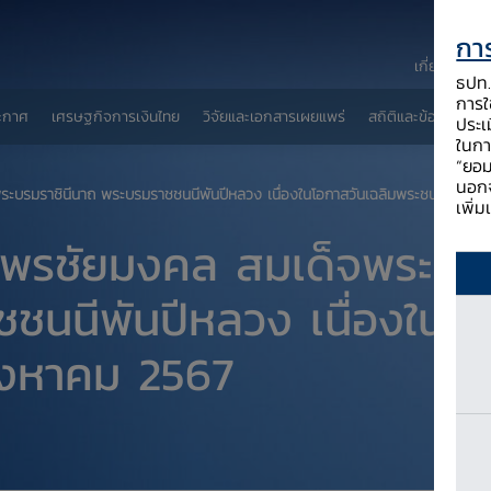
การ
เกี่ยวกับ ธป
ธปท. 
การใช
ะกาศ
เศรษฐกิจการเงินไทย
วิจัยและเอกสารเผยแพร่
สถิติและข้อมูลเผยแพ
ประเ
ในกา
“ยอม
นอกจ
์ พระบรมราชินีนาถ พระบรมราชชนนีพันปีหลวง เนื่องในโอกาสวันเฉลิมพระชนมพรรษ
เพิ่
พรชัยมงคล สมเด็จพระนางเจ
ชนนีพันปีหลวง เนื่องในโอ
ิงหาคม 2567