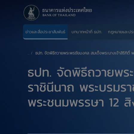
ข่าวและสื่อประชาสัมพันธ์
บทบาทหน้าที่ ธปท.
กฎหมายและปร
ธปท. จัดพิธีถวายพระพรชัยมงคล สมเด็จพระนางเจ้าสิริกิติ
ธปท. จัดพิธีถวายพระ
ราชินีนาถ พระบรมราช
พระชนมพรรษา 12 ส