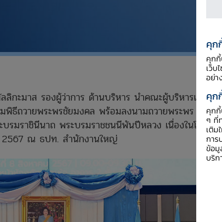
คุกก
คุกก
เว็บ
อย่า
คุกก
 มัลลิกะมาส รองผู้ว่าการ ด้านบริหาร นำคณะผู้บริหารและ
วมพิธีถวายพระพรชัยมงคล พร้อมลงนามถวายพระพร
คุกก
ๆ ที่
 พระบรมราชินีนาถ พระบรมราชชนนีพันปีหลวง เนื่องในโอกาส
เติม
ม 2567 ณ ธปท. สำนักงานใหญ่
การป
ข้อม
บริก