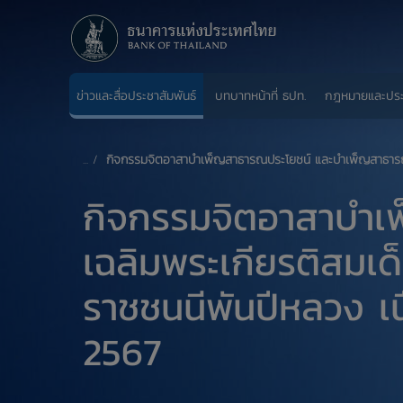
ข่าวและสื่อประชาสัมพันธ์
บทบาทหน้าที่ ธปท.
กฎหมายและปร
กิจกรรมจิตอาสาบำเ
เฉลิมพระเกียรติสมเด
ราชชนนีพันปีหลวง เ
2567