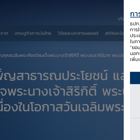
การ
เกี่ยวกับ ธป
ธปท. 
การใช
ะกาศ
เศรษฐกิจการเงินไทย
วิจัยและเอกสารเผยแพร่
สถิติและข้อมูลเผยแพ
ประเ
ในกา
“ยอม
นอกจ
เพิ่
พ็ญสาธารณประโยชน์ และ
็จพระนางเจ้าสิริกิติ์ พระ
นื่องในโอกาสวันเฉลิมพระ