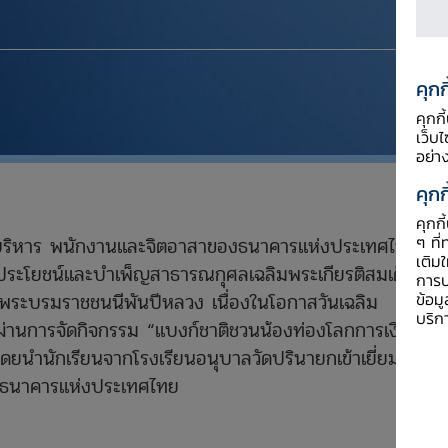
คุกก
คุกก
เว็บ
อย่า
คุกก
คุกก
ๆ ที่
ู้บริหาร พนักงานและจิตอาสาของธนาคารแห่งประเทศไทย
เติม
ระโยชน์และบำเพ็ญสาธารณกุศลเฉลิมพระเกียรติสมเด็จ
การป
ถ พระบรมราชชนนีพันปีหลวง เนื่องในโอกาสวันเฉลิม
ข้อม
บริก
นการจัดกิจกรรม “แบงก์ชาติชวนน้องท่องโลกการเงิน”
น โดยนำนักเรียนจากโรงเรียนอนุบาลวัดปรินายกเข้าเยี่ยมชม
ฑ์ธนาคารแห่งประเทศไทย