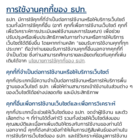
การใช้งานคุกกี้ของ ธปท.
เป็นประธานในพิธีถวายผ้าพระกฐินพระราชทาน
ธนาคารแห่งประเทศไทย ประจำปี 2568 โดยมีคณะ
ธปท. มีการใช้คุกกี้ที่จำเป็นต่อการใช้งานหรือให้บริการเว็บไซต์
ผู้บริหารและพนักงาน ตลอดจนพุทธศาสนิกชนผู้มี
รวมทั้งมีการใช้คุกกี้อื่น (อาทิ คุกกี้เพื่อการใช้งานเว็บไซต์ คุกกี้
เพื่อวิเคราะห์การประเมินผลใช้งานและการโฆษณา) เพื่อช่วย
จิตรศรัทธาเข้าร่วมพิธี ณ วัดชนะสงครามราช
ปรับปรุงหรือเพิ่มประสิทธิภาพในการทำงานหรือการให้บริการ
วรมหาวิหาร กรุงเทพมหานคร
เว็บไซต์ได้ดียิ่งขึ้น โดยหากท่านคลิก “ยอมรับการใช้งานคุกกี้ทุก
ประเภท” ถือว่าท่านยอมรับการใช้งานคุกกี้อื่นนอกจากคุกกี้ที่
จำเป็นด้วย ซึ่งท่านสามารถศึกษารายละเอียดเกี่ยวกับคุกกี้เพิ่ม
เติมได้จาก
นโยบายการใช้คุกกี้ของ ธปท
.
คุกกี้ที่จำเป็นต่อการใช้งานหรือให้บริการเว็บไซต์
คุกกี้ประเภทนี้มีความจำเป็นต่อการใช้งานหรือการให้บริการพื้น
ฐานของเว็บไซต์ ธปท. เพื่อให้ท่านสามารถเข้าใช้งานในส่วนต่าง ๆ
ของเว็บไซต์ได้อย่างปลอดภัย และมีประสิทธิภาพ
คุกกี้อื่นเพื่อการใช้งานเว็บไซต์และเพื่อการวิเคราะห์
คุกกี้ประเภทนี้จะช่วยให้เว็บไซต์ของ ธปท. จดจำผู้ใช้งาน และตัว
เลือกต่าง ๆ ที่ท่านได้ตั้งค่าไว้ รวมทั้งช่วยให้เว็บไซต์ส่งมอบ
คุณสมบัติและเนื้อหาเพิ่มเติมให้ตรงกับการใช้งานของท่านได้
นอกจากนี้ คุกกี้ดังกล่าวยังทำให้เห็นการปฏิสัมพันธ์ของท่านใน
การใช้บริการเว็บไซต์ของ ธปท. และใช้วิเคราะห์ข้อมูลการใช้งาน