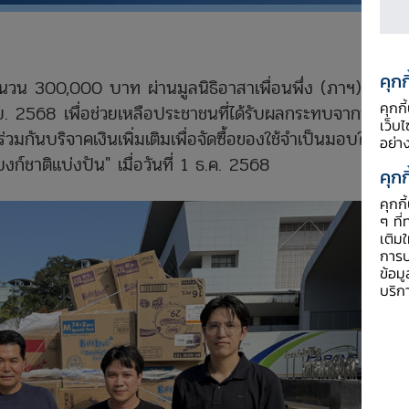
คุกก
วน 300,000 บาท ผ่านมูลนิธิอาสาเพื่อนพึ่ง (ภาฯ) ยาม
คุกก
ย. 2568 เพื่อช่วยเหลือประชาชนที่ได้รับผลกระทบจากน้ำ
เว็บ
มกันบริจาคเงินเพิ่มเติมเพื่อจัดซื้อของใช้จำเป็นมอบให้
อย่า
ก์ชาติแบ่งปัน" เมื่อวันที่ 1 ธ.ค. 2568
คุกก
คุกก
ๆ ที่
เติม
การป
ข้อม
บริก