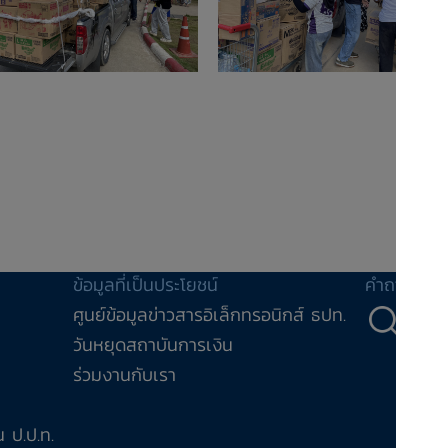
ข้อมูลที่เป็นประโยชน์
คำถาม-คำ
ศูนย์ข้อมูลข่าวสารอิเล็กทรอนิกส์ ธปท.
คำถ
วันหยุดสถาบันการเงิน
ร่วมงานกับเรา
 ป.ป.ท.