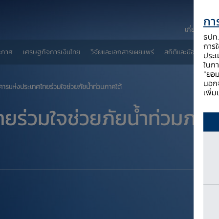
การ
เกี่ยวกับ ธป
ธปท. 
การใช
ะกาศ
เศรษฐกิจการเงินไทย
วิจัยและเอกสารเผยแพร่
สถิติและข้อมูลเผยแพ
ประเ
ในกา
“ยอม
นอกจ
คารแห่งประเทศไทยร่วมใจช่วยภัยน้ำท่วมภาคใต้
เพิ่
ยร่วมใจช่วยภัยน้ำท่วมภาค