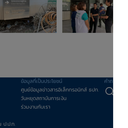
ข้อมูลที่เป็นประโยชน์
คำถาม-คำ
ศูนย์ข้อมูลข่าวสารอิเล็กทรอนิกส์ ธปท.
คำถ
วันหยุดสถาบันการเงิน
ร่วมงานกับเรา
 ป.ป.ท.