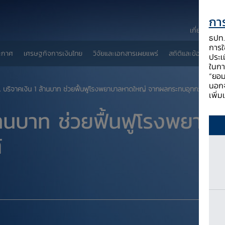
การ
เกี่ยวกับ ธป
ธปท. 
การใช
ะกาศ
เศรษฐกิจการเงินไทย
วิจัยและเอกสารเผยแพร่
สถิติและข้อมูลเผยแพ
ประเ
ในกา
“ยอม
นอกจ
. บริจาคเงิน 1 ล้านบาท ช่วยฟื้นฟูโรงพยาบาลหาดใหญ่ จากผลกระทบอุทกภัยในภาคใ
เพิ่
ล้านบาท ช่วยฟื้นฟูโรงพย
้