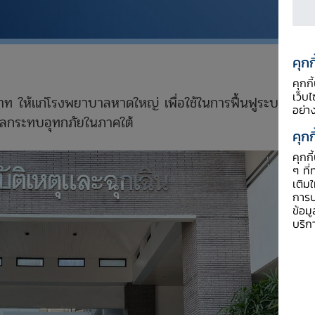
คุกก
คุกก
เว็บ
 ให้แก่โรงพยาบาลหาดใหญ่ เพื่อใช้ในการฟื้นฟูระบบ
อย่า
กผลกระทบอุทกภัยในภาคใต้
คุกก
คุกก
ๆ ที่
เติม
การป
ข้อม
บริก