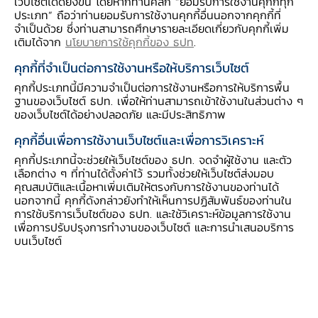
เว็บไซต์ได้ดียิ่งขึ้น โดยหากท่านคลิก “ยอมรับการใช้งานคุกกี้ทุก
เปิดรับสมัคร ตั้งแต่วันที่ 19 มีนาคม – 30
ประเภท” ถือว่าท่านยอมรับการใช้งานคุกกี้อื่นนอกจากคุกกี้ที่
จำเป็นด้วย ซึ่งท่านสามารถศึกษารายละเอียดเกี่ยวกับคุกกี้เพิ่ม
เมษายน 2569 และส่งบทความที่เสร็จ
เติมได้จาก
นโยบายการใช้คุกกี้ของ ธปท
.
สมบูรณ์ ภายในวันที่ 30 เมษายน 2569
คุกกี้ที่จำเป็นต่อการใช้งานหรือให้บริการเว็บไซต์
ประกาศผลการตัดสินและมอบรางวัลในการ
คุกกี้ประเภทนี้มีความจำเป็นต่อการใช้งานหรือการให้บริการพื้น
ประชุม NCE วันที่ 2 กรกฎาคม 2569
ฐานของเว็บไซต์ ธปท. เพื่อให้ท่านสามารถเข้าใช้งานในส่วนต่าง ๆ
ของเว็บไซต์ได้อย่างปลอดภัย และมีประสิทธิภาพ
คุกกี้อื่นเพื่อการใช้งานเว็บไซต์และเพื่อการวิเคราะห์
คุกกี้ประเภทนี้จะช่วยให้เว็บไซต์ของ ธปท. จดจำผู้ใช้งาน และตัว
เลือกต่าง ๆ ที่ท่านได้ตั้งค่าไว้ รวมทั้งช่วยให้เว็บไซต์ส่งมอบ
ธนาคารแห่งประเทศไทย (ธปท.) ได้ดำเนินโครงการ
คุณสมบัติและเนื้อหาเพิ่มเติมให้ตรงกับการใช้งานของท่านได้
“เศรษฐทัศน์” มาตั้งแต่ปี 2551
เป็นโครงการ
นอกจากนี้ คุกกี้ดังกล่าวยังทำให้เห็นการปฏิสัมพันธ์ของท่านใน
การใช้บริการเว็บไซต์ของ ธปท. และใช้วิเคราะห์ข้อมูลการใช้งาน
ประกวดบทความสำหรับนิสิตนักศึกษา (ปริญญา
เพื่อการปรับปรุงการทำงานของเว็บไซต์ และการนำเสนอบริการ
ตรี) และบัณฑิตศึกษา (ปริญญาโท - เอก) โดย
บนเว็บไซต์
ธปท. และมหาวิทยาลัยชั้นนำด้านเศรษฐศาสตร์
จำนวน 9 แห่ง ที่เป็นเครือข่ายการประชุมวิชาการ
ระดับชาติของนักเศรษฐศาสตร์ (National