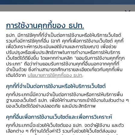
การใช้งานคุกกี้ของ ธปท.
ธปท. มีการใช้คุกกี้ที่จำเป็นต่อการใช้งานหรือให้บริการเว็บไซต์
คณะผู้แทนสมาชิกรัฐสภาจากประเทศต่าง ๆ เข้าพบ
รวมทั้งมีการใช้คุกกี้อื่น (อาทิ คุกกี้เพื่อการใช้งานเว็บไซต์ คุกกี้
เพื่อวิเคราะห์การประเมินผลใช้งานและการโฆษณา) เพื่อช่วย
และแลกเปลี่ยนมุมมองด้านนโยบายเศรษฐกิจกับ
ปรับปรุงหรือเพิ่มประสิทธิภาพในการทำงานหรือการให้บริการ
ดร.ดอน นาครทรรพ ผู้ช่วยผู้ว่าการ สายนโยบายการ
เว็บไซต์ได้ดียิ่งขึ้น โดยหากท่านคลิก “ยอมรับการใช้งานคุกกี้ทุก
ประเภท” ถือว่าท่านยอมรับการใช้งานคุกกี้อื่นนอกจากคุกกี้ที่
เงิน ธนาคารแห่งประเทศไทย เมื่อวันที่ 23
จำเป็นด้วย ซึ่งท่านสามารถศึกษารายละเอียดเกี่ยวกับคุกกี้เพิ่ม
มิถุนายน 2569
เติมได้จาก
นโยบายการใช้คุกกี้ของ ธปท
.
คุกกี้ที่จำเป็นต่อการใช้งานหรือให้บริการเว็บไซต์
การหารือดังกล่าวเป็นส่วนหนึ่งของโครงการ
คุกกี้ประเภทนี้มีความจำเป็นต่อการใช้งานหรือการให้บริการพื้น
Parliamentarians in the Field Program ซึ่ง
ฐานของเว็บไซต์ ธปท. เพื่อให้ท่านสามารถเข้าใช้งานในส่วนต่าง ๆ
ของเว็บไซต์ได้อย่างปลอดภัย และมีประสิทธิภาพ
จัดโดย IMF และ World Bank Group เพื่อส่ง
คุกกี้อื่นเพื่อการใช้งานเว็บไซต์และเพื่อการวิเคราะห์
เสริมการมีส่วนร่วมของภาคส่วนต่าง ๆ รวมถึงฝ่าย
นิติบัญญัติ ก่อนการประชุม 2026 IMF–World
คุกกี้ประเภทนี้จะช่วยให้เว็บไซต์ของ ธปท. จดจำผู้ใช้งาน และตัว
เลือกต่าง ๆ ที่ท่านได้ตั้งค่าไว้ รวมทั้งช่วยให้เว็บไซต์ส่งมอบ
Bank Group Annual Meetings ที่ประเทศไทย