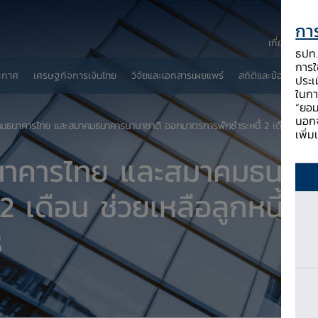
การ
เกี่ยวกับ ธป
ธปท. 
การใช
ะกาศ
เศรษฐกิจการเงินไทย
วิจัยและเอกสารเผยแพร่
สถิติและข้อมูลเผยแพ
ประเ
ในกา
“ยอม
นอกจ
คมธนาคารไทย และสมาคมธนาคารนานาชาติ ออกมาตรการพักชำระหนี้ 2 เดือน ช่วยเห
เพิ่
นาคารไทย และสมาคมธนาค
 เดือน ช่วยเหลือลูกหนี้ที
ร