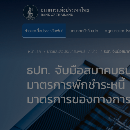
ข่าวและสื่อประชาสัมพันธ์
บทบาทหน้าที่ ธปท.
กฎหมายและปร
หน้าแรก
ข่าวและสื่อประชาสัมพันธ์
ข่าว
ธปท. จับมือสมา
ธปท. จับมือสมาคมธ
มาตรการพักชำระหนี้ 2
มาตรการของทางกา