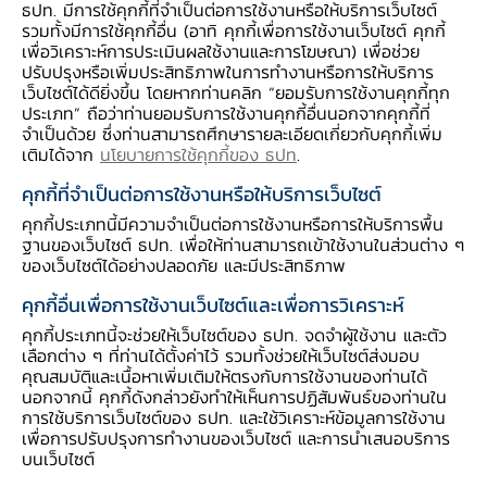
ออนไลน์ต่างประเทศ ที่ไม่มีการใช้ One Time
ธปท. มีการใช้คุกกี้ที่จำเป็นต่อการใช้งานหรือให้บริการเว็บไซต์
รวมทั้งมีการใช้คุกกี้อื่น (อาทิ คุกกี้เพื่อการใช้งานเว็บไซต์ คุกกี้
Password (OTP) ธนาคารแห่งประเทศไทย
เพื่อวิเคราะห์การประเมินผลใช้งานและการโฆษณา) เพื่อช่วย
(ธปท.) และสมาคมธนาคารไทยได้ร่วมกันกำหนด
ปรับปรุงหรือเพิ่มประสิทธิภาพในการทำงานหรือการให้บริการ
มาตรการเพิ่มเติมเพื่อป้องกันและแก้ปัญหา
เว็บไซต์ได้ดียิ่งขึ้น โดยหากท่านคลิก “ยอมรับการใช้งานคุกกี้ทุก
ประเภท” ถือว่าท่านยอมรับการใช้งานคุกกี้อื่นนอกจากคุกกี้ที่
จำเป็นด้วย ซึ่งท่านสามารถศึกษารายละเอียดเกี่ยวกับคุกกี้เพิ่ม
เติมได้จาก
นโยบายการใช้คุกกี้ของ ธปท
.
คุกกี้ที่จำเป็นต่อการใช้งานหรือให้บริการเว็บไซต์
ตามที่ ธนาคารแห่งประเทศไทย (ธปท.) และ สมาคมธนาคาร
คุกกี้ประเภทนี้มีความจำเป็นต่อการใช้งานหรือการให้บริการพื้น
ฐานของเว็บไซต์ ธปท. เพื่อให้ท่านสามารถเข้าใช้งานในส่วนต่าง ๆ
ไทย ได้ชี้แจงกรณีการตัดเงินที่ผิดปกติ ผ่านบัตรเครดิตและ
ของเว็บไซต์ได้อย่างปลอดภัย และมีประสิทธิภาพ
บัตรเดบิตของลูกค้าจำนวนมาก เมื่อวันที่ 17 ตุลาคม ที่ผ่าน
คุกกี้อื่นเพื่อการใช้งานเว็บไซต์และเพื่อการวิเคราะห์
มา ว่ามิได้เกิดจากการรั่วไหลของข้อมูลจากระบบธนาคาร
คุกกี้ประเภทนี้จะช่วยให้เว็บไซต์ของ ธปท. จดจำผู้ใช้งาน และตัว
เลือกต่าง ๆ ที่ท่านได้ตั้งค่าไว้ รวมทั้งช่วยให้เว็บไซต์ส่งมอบ
โดยสาเหตุสำคัญเกิดจากการที่มิจฉาชีพสุ่มข้อมูลบัตรและนำ
คุณสมบัติและเนื้อหาเพิ่มเติมให้ตรงกับการใช้งานของท่านได้
ไปสวมรอยทำธุรกรรมผ่านร้านค้าออนไลน์ต่างประเทศ ที่ไม่มี
นอกจากนี้ คุกกี้ดังกล่าวยังทำให้เห็นการปฏิสัมพันธ์ของท่านใน
การใช้บริการเว็บไซต์ของ ธปท. และใช้วิเคราะห์ข้อมูลการใช้งาน
การใช้ One Time Password (OTP) โดยตั้งแต่ต้นเดือน
เพื่อการปรับปรุงการทำงานของเว็บไซต์ และการนำเสนอบริการ
ตุลาคม มีบัตรที่มีการใช้งานผิดปกติจากเหตุข้างต้นจำนวน
บนเว็บไซต์