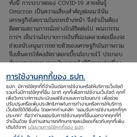
ทั้งนี้ การระบาดของ COVID-19 สายพันธุ์
Omicron เป็นความเสี่ยงสำคัญต่อแนวโน้ม
เศรษฐกิจโดยรวมในระยะข้างหน้า จึงจำเป็นต้อง
ติดตามสถานการณ์อย่างใกล้ชิดต่อไป คณะกรรม
การฯ เห็นว่านโยบายการเงินที่ผ่อนคลายต่อเนื่องจะ
ช่วยสนับสนุนการขยายตัวของเศรษฐกิจในภาพรวม
จึงเห็นควรให้คงอัตราดอกเบี้ยนโยบายไว้ ประกอบ
กับมาตรการทางการเงินการคลังที่มีความต่อเนื่อง
เน้นการฟื้นฟูและยกระดับศักยภาพทางเศรษฐกิจจะมี
การใช้งานคุกกี้ของ ธปท.
บทบาทสำคัญในการส่งเสริมให้รายได้ฟื้นตัวอย่าง
ธปท. มีการใช้คุกกี้ที่จำเป็นต่อการใช้งานหรือให้บริการเว็บไซต์
เข้มแข็ง
รวมทั้งมีการใช้คุกกี้อื่น (อาทิ คุกกี้เพื่อการใช้งานเว็บไซต์ คุกกี้
เพื่อวิเคราะห์การประเมินผลใช้งานและการโฆษณา) เพื่อช่วย
ปรับปรุงหรือเพิ่มประสิทธิภาพในการทำงานหรือการให้บริการ
คณะกรรมการฯ คาดว่าเศรษฐกิจไทยจะขยายตัวร้อย
เว็บไซต์ได้ดียิ่งขึ้น โดยหากท่านคลิก “ยอมรับการใช้งานคุกกี้ทุก
ละ 0.9 ในปี 2564 และจะขยายตัวต่อเนื่องในปี
ประเภท” ถือว่าท่านยอมรับการใช้งานคุกกี้อื่นนอกจากคุกกี้ที่
จำเป็นด้วย ซึ่งท่านสามารถศึกษารายละเอียดเกี่ยวกับคุกกี้เพิ่ม
2565 และ 2566 ที่ร้อยละ 3.4 และ 4.7 ตาม
เติมได้จาก
นโยบายการใช้คุกกี้ของ ธปท
.
ลำดับ จากการฟื้นตัวของการใช้จ่ายในประเทศและ