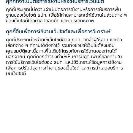
คุกกี้ที่จำเป็นต่อการใช้งานหรือให้บริการเว็บไซต์
นักท่องเที่ยวต่างชาติที่จะทยอยกลับมามากขึ้น ทั้งนี้
คุกกี้ประเภทนี้มีความจำเป็นต่อการใช้งานหรือการให้บริการพื้น
การฟื้นตัวในหลายสาขาธุรกิจมีแนวโน้มปรับดีขึ้น
ฐานของเว็บไซต์ ธปท. เพื่อให้ท่านสามารถเข้าใช้งานในส่วนต่าง ๆ
สอดคล้องกับกิจกรรมทางเศรษฐกิจ อย่างไรก็ดี
ของเว็บไซต์ได้อย่างปลอดภัย และมีประสิทธิภาพ
ประเมินว่าการระบาดของสายพันธุ์ Omicron จะ
คุกกี้อื่นเพื่อการใช้งานเว็บไซต์และเพื่อการวิเคราะห์
กระทบเศรษฐกิจในช่วงแรกของปี 2565 โดยยังมี
คุกกี้ประเภทนี้จะช่วยให้เว็บไซต์ของ ธปท. จดจำผู้ใช้งาน และตัว
ความเสี่ยงด้านต่ำที่ผลกระทบอาจรุนแรงและยืดเยื้อ
เลือกต่าง ๆ ที่ท่านได้ตั้งค่าไว้ รวมทั้งช่วยให้เว็บไซต์ส่งมอบ
คุณสมบัติและเนื้อหาเพิ่มเติมให้ตรงกับการใช้งานของท่านได้
กว่าคาด ขึ้นอยู่กับความรุนแรงของสถานการณ์การ
นอกจากนี้ คุกกี้ดังกล่าวยังทำให้เห็นการปฏิสัมพันธ์ของท่านใน
ระบาดและความเข้มงวดของมาตรการควบคุม
การใช้บริการเว็บไซต์ของ ธปท. และใช้วิเคราะห์ข้อมูลการใช้งาน
เพื่อการปรับปรุงการทำงานของเว็บไซต์ และการนำเสนอบริการ
นอกจากนี้ ยังต้องติดตามการฟื้นตัวของตลาด
บนเว็บไซต์
แรงงาน โดยเฉพาะการจ้างงานและรายได้แรงงานที่
ยังอยู่ต่ำกว่าช่วงก่อนการระบาด
แนวโน้มอัตราเงินเฟ้อในระยะปานกลางคาดว่าจะอยู่
ในกรอบเป้าหมาย และคาดว่าอัตราเงินเฟ้อทั่วไปในปี
2564 2565 และ 2566 จะอยู่ที่ร้อยละ 1.2 1.7
และ 1.4 ตามลำดับ โดยอัตราเงินเฟ้อทั่วไปจะเพิ่มขึ้น