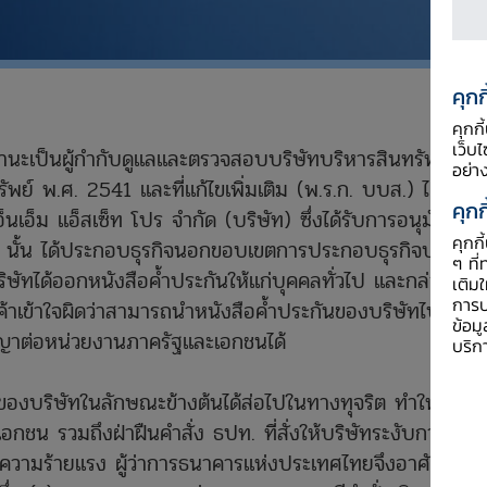
คุกก
คุกก
เว็บ
ะเป็นผู้กำกับดูแลและตรวจสอบบริษัทบริหารสินทรัพย์
อย่า
์ พ.ศ. 2541 และที่แก้ไขเพิ่มเติม (พ.ร.ก. บบส.) ได้ตรวจ
คุกก
เอ็ม แอ็สเซ็ท โปร จำกัด (บริษัท) ซึ่งได้รับการอนุมัติให้
คุกก
์ นั้น ได้ประกอบธุรกิจนอกขอบเขตการประกอบธุรกิจบริหาร
ๆ ที่
ัทได้ออกหนังสือค้ำประกันให้แก่บุคคลทั่วไป และกล่าวอ้าง
เติม
การป
ค้าเข้าใจผิดว่าสามารถนำหนังสือค้ำประกันของบริษัทไปใช้
ข้อม
ญญาต่อหน่วยงานภาครัฐและเอกชนได้
บริก
องบริษัทในลักษณะข้างต้นได้ส่อไปในทางทุจริต ทำให้เกิด
ชน รวมถึงฝ่าฝืนคำสั่ง ธปท. ที่สั่งให้บริษัทระงับการออก
ที่มีความร้ายแรง ผู้ว่าการธนาคารแห่งประเทศไทยจึงอาศัย