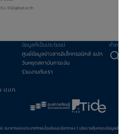
Ex-SSD@bot.or.th
ข้อมูลที่เป็นประโยชน์
คำถาม-คำ
ศูนย์ข้อมูลข่าวสารอิเล็กทรอนิกส์ ธปท.
คำถ
วันหยุดสถาบันการเงิน
ร่วมงานกับเรา
 ป.ป.ท.
566 ธนาคารแห่งประเทศไทย
เงื่อนไขและข้อตกลง
|
นโยบายคุ้มครองข้อมูลส่วนบุคคล