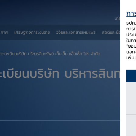
การ
เกี่ยวกับ ธป
ธปท. 
การใช
ะกาศ
เศรษฐกิจการเงินไทย
วิจัยและเอกสารเผยแพร่
สถิติและข้อมูลเผยแพ
ประเ
ในกา
“ยอม
นอกจ
ทะเบียนบริษัท บริหารสินทรัพย์ เอ็นเอ็ม แอ็สเซ็ท โปร จำกัด
เพิ่
ียนบริษัท บริหารสินทรัพย์