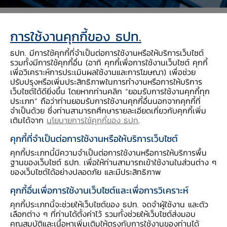
การใช้งานคุกกี้ของ ธปท.
ธปท. มีการใช้คุกกี้ที่จำเป็นต่อการใช้งานหรือให้บริการเว็บไซต์
รวมทั้งมีการใช้คุกกี้อื่น (อาทิ คุกกี้เพื่อการใช้งานเว็บไซต์ คุกกี้
เมื่อวันที่ 22 ต.ค. 2567 ดร.เศรษฐพุฒิ สุทธิวาทนฤ
เพื่อวิเคราะห์การประเมินผลใช้งานและการโฆษณา) เพื่อช่วย
ปรับปรุงหรือเพิ่มประสิทธิภาพในการทำงานหรือการให้บริการ
พุฒิ ผู้ว่าการธนาคารแห่งประเทศไทย เข้าร่วมเสวนา
เว็บไซต์ได้ดียิ่งขึ้น โดยหากท่านคลิก “ยอมรับการใช้งานคุกกี้ทุก
ในงานประชุม 2024 Institute of
ประเภท” ถือว่าท่านยอมรับการใช้งานคุกกี้อื่นนอกจากคุกกี้ที่
International Finance (IIF) Annual
จำเป็นด้วย ซึ่งท่านสามารถศึกษารายละเอียดเกี่ยวกับคุกกี้เพิ่ม
เติมได้จาก
นโยบายการใช้คุกกี้ของ ธปท
.
Membership Meeting ในช่วง In
คุกกี้ที่จำเป็นต่อการใช้งานหรือให้บริการเว็บไซต์
Conversation with Policymakers โดยให้มุม
คุกกี้ประเภทนี้มีความจำเป็นต่อการใช้งานหรือการให้บริการพื้น
มองเกี่ยวกับการดำเนินนโยบายการเงินล่าสุดของ
ฐานของเว็บไซต์ ธปท. เพื่อให้ท่านสามารถเข้าใช้งานในส่วนต่าง ๆ
ไทย รวมถึงผลกระทบจากการชะลอลงของเศรษฐกิจ
ของเว็บไซต์ได้อย่างปลอดภัย และมีประสิทธิภาพ
จีน รวมทั้งแนวนโยบายรับมือกับความผันผวนของ
คุกกี้อื่นเพื่อการใช้งานเว็บไซต์และเพื่อการวิเคราะห์
ตลาดเงินจากการดำเนินนโยบายของกลุ่มประเทศ
คุกกี้ประเภทนี้จะช่วยให้เว็บไซต์ของ ธปท. จดจำผู้ใช้งาน และตัว
เศรษฐกิจหลัก นอกจากนี้ ยังได้แบ่งปัน
เลือกต่าง ๆ ที่ท่านได้ตั้งค่าไว้ รวมทั้งช่วยให้เว็บไซต์ส่งมอบ
คุณสมบัติและเนื้อหาเพิ่มเติมให้ตรงกับการใช้งานของท่านได้
ประสบการณ์ด้านการเงินดิจิทัลของไทย ทั้งโครงการ