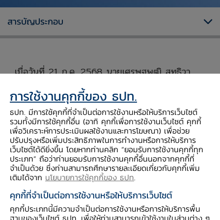
สารบัญประกอบ
เมื่อวันที่ 21 ก.ค. 2568 นายเศรษฐพุฒิ สุทธิวา
ทนฤพุฒิ ผู้ว่าการธนาคารแห่งประเทศไทย (ธปท.)
การใช้งานคุกกี้ของ ธปท.
เป็นประธานจัดการประชุมระดับผู้ว่าการธนาคาร
กลางภูมิภาคเอเชียและแปซิฟิก (Executives’
ธปท. มีการใช้คุกกี้ที่จำเป็นต่อการใช้งานหรือให้บริการเว็บไซต์
รวมทั้งมีการใช้คุกกี้อื่น (อาทิ คุกกี้เพื่อการใช้งานเว็บไซต์ คุกกี้
Meeting of East Asia-Pacific Central
เพื่อวิเคราะห์การประเมินผลใช้งานและการโฆษณา) เพื่อช่วย
Banks (EMEAP) Governors' Meeting) ครั้งที่
ปรับปรุงหรือเพิ่มประสิทธิภาพในการทำงานหรือการให้บริการ
เว็บไซต์ได้ดียิ่งขึ้น โดยหากท่านคลิก “ยอมรับการใช้งานคุกกี้ทุก
30 ระหว่างธนาคารกลางสมาชิกในภูมิภาค 11 แห่ง
ประเภท” ถือว่าท่านยอมรับการใช้งานคุกกี้อื่นนอกจากคุกกี้ที่
ได้แก่ ออสเตรเลีย จีน ฮ่องกง อินโดนีเซีย ญี่ปุ่น
จำเป็นด้วย ซึ่งท่านสามารถศึกษารายละเอียดเกี่ยวกับคุกกี้เพิ่ม
เติมได้จาก
นโยบายการใช้คุกกี้ของ ธปท
.
เกาหลีใต้ มาเลเซีย นิวซีแลนด์ ฟิลิปปินส์ สิงคโปร์
และไทย โดยที่ประชุมได้หารือและแลกเปลี่ยนความ
คุกกี้ที่จำเป็นต่อการใช้งานหรือให้บริการเว็บไซต์
เห็นเชิงลึกในเรื่องผลกระทบของความขัดแย้งทาง
คุกกี้ประเภทนี้มีความจำเป็นต่อการใช้งานหรือการให้บริการพื้น
ฐานของเว็บไซต์ ธปท. เพื่อให้ท่านสามารถเข้าใช้งานในส่วนต่าง ๆ