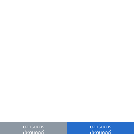
ข้อมูลที่เป็นประโยชน์
ศูนย์ข้อมูลข่าวสารอิเล็กทรอนิกส์ ธปท.
วันหยุดสถาบันการเงิน
ร่วมงานกับเรา
คำถาม-คำตอบ
คำถามพบบ่อย
พบกับเราได้ที่
ดาวน์โหลดข่าว
ยอมรับการ
ยอมรับการ
หนังสือเวียน
ใช้งานคุกกี้
ใช้งานคุกกี้