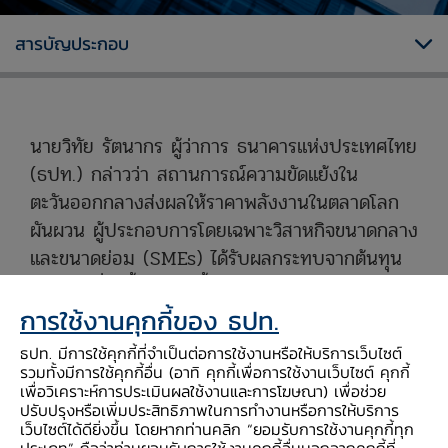
สารบัญประกอบ
นายวิทัย รัตนากร ผู้ว่าการ ธนาคารแห่งประเทศไทย
(ธปท.) กล่าวว่า สถานการณ์ความขัดแย้งใน
ตะวันออกกลางส่งผลให้ราคาพลังงานในตลาดโลก
ผันผวน ผู้ประกอบการโดยเฉพาะวิสาหกิจขนาดกลาง
และขนาดย่อม (SMEs) ได้รับผลกระทบจากต้นทุน
การผลิตที่สูงขึ้น กําลังซื้อของประชาชนได้รับแรง
กดดันจากค่าครองชีพที่เพิ่มขึ้นและรายได้ที่โน้มลดลง
การใช้งานคุกกี้ของ ธปท.
ซึ่งส่งผลกระทบโดยตรงต่อสภาพคล่องและความ
ธปท. มีการใช้คุกกี้ที่จำเป็นต่อการใช้งานหรือให้บริการเว็บไซต์
สามารถในการชําระหนี้ของลูกหนี้ รวมถึงลูกหนี้ใน
รวมทั้งมีการใช้คุกกี้อื่น (อาทิ คุกกี้เพื่อการใช้งานเว็บไซต์ คุกกี้
เพื่อวิเคราะห์การประเมินผลใช้งานและการโฆษณา) เพื่อช่วย
โครงการ "คุณสู้ เราช่วย" ที่อยู่ในช่วงรอยต่อของ
ปรับปรุงหรือเพิ่มประสิทธิภาพในการทำงานหรือการให้บริการ
การปรับเพิ่มค่างวดแบบขั้นบันได (step up) ตาม
เว็บไซต์ได้ดียิ่งขึ้น โดยหากท่านคลิก “ยอมรับการใช้งานคุกกี้ทุก
ประเภท” ถือว่าท่านยอมรับการใช้งานคุกกี้อื่นนอกจากคุกกี้ที่