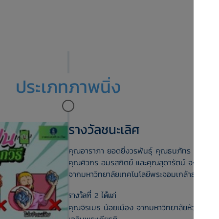
ประเภทภาพนิ่ง
รางวัลชนะเลิศ
คุณอาราภา ยอดยิ่งวรพันธุ์ คุณธนภัทร ภาคย์เก
คุณศิวกร อมรสถิตย์ และคุณสุดารัตน์ จงประสาท
จากมหาวิทยาลัยเทคโนโลยีพระจอมเกล้าธนบุรี
รางวัลที่ 2 ได้แก่
คุณจิรเมธ น้อยเมือง จากมหาวิทยาลัยหัวเฉียว