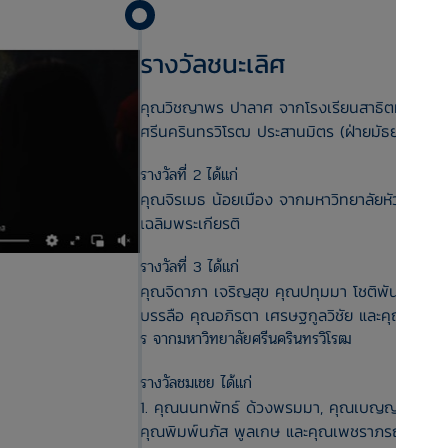
รางวัลชนะเลิศ
คุณวิชญาพร ปาลาศ จากโรงเรียนสาธิตมหาวิทย
ศรีนครินทรวิโรฒ ประสานมิตร (ฝ่ายมัธยม)
รางวัลที่ 2 ได้แก่
คุณจิรเมธ น้อยเมือง จากมหาวิทยาลัยหัวเฉียว
เฉลิมพระเกียรติ
รางวัลที่ 3 ได้แก่
คุณจิดาภา เจริญสุข คุณปทุมมา โชติพันธุ์ คุณพ
บรรลือ คุณอภิรตา เศรษฐกูลวิชัย และคุณเอื้ออาร
ร จากมหาวิทยาลัยศรีนครินทรวิโรฒ
รางวัลชมเชย ได้แก่
1. คุณนนทพัทธ์ ด้วงพรมมา, คุณเบญญาภา โกย
คุณพิมพ์นภัส พูลเกษ และคุณเพชราภรณ์ ธัชปร