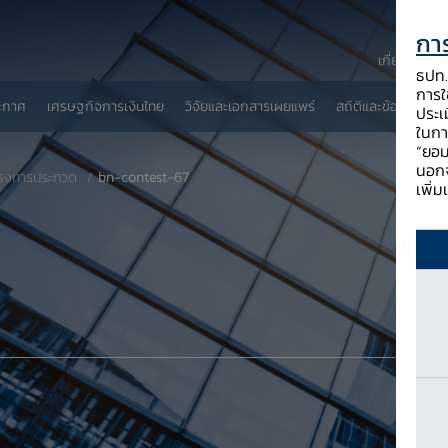
การ
เกี่ยวกับ ธป
ธปท. 
การใช
ะกาศ
เศรษฐกิจการเงินไทย
วิจัยและเอกสารเผยแพร่
สถิติและข้อมูลเผยแพ
ประเ
ในกา
“ยอม
นอกจ
รงการประกวด
bn-contest-67
เพิ่