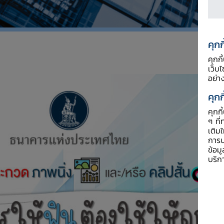
คุกก
คุกก
เว็บ
อย่า
คุกก
คุกก
ๆ ที่
เติม
การป
ข้อม
บริก