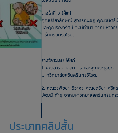
เฉลิมพระเกียรติ
รางวัลที่ 3 ได้แก่
คุณปรียาลักษณ์ สุวรรณะชฎ คุณชนิตร์นันท์ เนต
และคุณธัญวรัตน์ วงษ์ทำมา จากมหาวิทยาลัย
ศรีนครินทรวิโรฒ
รางวัลชมเชย ได้แก่
1. คุณจารวี แฉล้มวารี และคุณณัฎฐธิดา พูลช่วย
มหาวิทยาลัยศรีนครินทรวิโรฒ
2. คุณวรพิชชา ชีวาจร คุณชลธิชา ศรีคราม และค
พัฒน์ คำชู จากมหาวิทยาลัยศรีนครินทรวิโรฒ
ประเภทคลิปสั้น