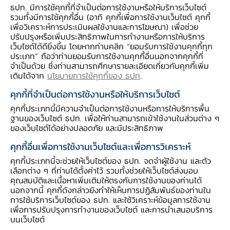
ธปท. มีการใช้คุกกี้ที่จำเป็นต่อการใช้งานหรือให้บริการเว็บไซต์
รวมทั้งมีการใช้คุกกี้อื่น (อาทิ คุกกี้เพื่อการใช้งานเว็บไซต์ คุกกี้
เพื่อวิเคราะห์การประเมินผลใช้งานและการโฆษณา) เพื่อช่วย
ปรับปรุงหรือเพิ่มประสิทธิภาพในการทำงานหรือการให้บริการ
ข้อมูลสินเชื่อเพื่อการกำกับดูแล
เว็บไซต์ได้ดียิ่งขึ้น โดยหากท่านคลิก “ยอมรับการใช้งานคุกกี้ทุก
ประเภท” ถือว่าท่านยอมรับการใช้งานคุกกี้อื่นนอกจากคุกกี้ที่
จำเป็นด้วย ซึ่งท่านสามารถศึกษารายละเอียดเกี่ยวกับคุกกี้เพิ่ม
เติมได้จาก
นโยบายการใช้คุกกี้ของ ธปท
.
คุกกี้ที่จำเป็นต่อการใช้งานหรือให้บริการเว็บไซต์
เอกสารประกอบการรายงานและเอกสารชี้แจง RDT
คุกกี้ประเภทนี้มีความจำเป็นต่อการใช้งานหรือการให้บริการพื้น
ฐานของเว็บไซต์ ธปท. เพื่อให้ท่านสามารถเข้าใช้งานในส่วนต่าง ๆ
ของเว็บไซต์ได้อย่างปลอดภัย และมีประสิทธิภาพ
คุกกี้อื่นเพื่อการใช้งานเว็บไซต์และเพื่อการวิเคราะห์
คุกกี้ประเภทนี้จะช่วยให้เว็บไซต์ของ ธปท. จดจำผู้ใช้งาน และตัว
เอกสารประกอบการรายงานข้อมูล Counterparty
เลือกต่าง ๆ ที่ท่านได้ตั้งค่าไว้ รวมทั้งช่วยให้เว็บไซต์ส่งมอบ
คุณสมบัติและเนื้อหาเพิ่มเติมให้ตรงกับการใช้งานของท่านได้
นอกจากนี้ คุกกี้ดังกล่าวยังทำให้เห็นการปฏิสัมพันธ์ของท่านใน
การใช้บริการเว็บไซต์ของ ธปท. และใช้วิเคราะห์ข้อมูลการใช้งาน
เพื่อการปรับปรุงการทำงานของเว็บไซต์ และการนำเสนอบริการ
บนเว็บไซต์
เอกสารประกอบการรายงานข้อมูล สินเชื่อเช่าซื้อลีส