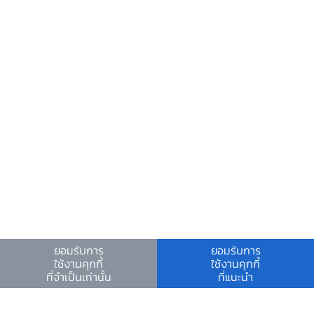
ด้วยจุดประสงค์ที่ต้องการลดผลกระทบจากปัญหา
ความล่าช้าของข้อมูล และเพิ่มการแลกเปลี่ยนข้อมูล
เศรษฐกิจและธุรกิจระหว่าง ธปท. กับผู้ประกอบ
ธุรกิจในสาขาต่าง ๆ ไปจนถึงสมาคม องค์กรภาค
เอกชน หน่วยงานของรัฐ และภาคครัวเรือน
[3]
การสำรวจภาวะการทำงานของประชากร
สำนักงานสถิติเชียงใหม่
[4]
กรมผู้สูงอายุ: ปี 2567 ไทยเข้าสู่สังคมสูงวัย
อย่างสมบูรณ์ (complete age society) โดยผู้
มีอายุ 60 ปีขึ้นไปเกิน 20% และคาดว่าปี 2576 จะ
เข้าสู่สังคมสูงวัยระดับสุดยอด (super aged
society) โดยผู้มีอายุ 60 ปีขึ้นไปเกิน 28%
[5]
หมายเหตุ: โครงสร้างประชากรของลำพูน (ที่ถือ
ยอมรับการ
ยอมรับการ
ดาวน์โหลด
ใช้งานคุกกี้
ใช้งานคุกกี้
เป็นเมืองแฝด) ก็เป็นลักษณะเดียวกัน
ที่จำเป็นเท่านั้น
ที่แนะนำ
[6]
งานที่คนไทยไม่ทำ อาทิ แรงงานก่อสร้าง แม่
บ้าน ขนขยะ และล้างจาน เป็นต้น ซึ่งอยู่ในข่าย 3