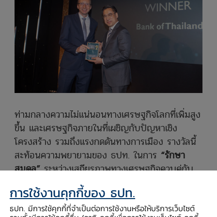
ท่ามกลางความไม่แน่นอนทางเศรษฐกิจโลกที่เพิ่มสูง
ขึ้น และเศรษฐกิจภายในที่เผชิญกับปัญหาเชิง
โครงสร้าง รวมถึงแรงกดดันทางการเมือง รางวัลนี้
สะท้อนความพยายามของ ธปท. ในการ
“รักษา
สมดุล”
ระหว่างเสถียรภาพทางเศรษฐกิจควบคู่กับ
การพัฒนาระบบการเงินให้พร้อมรับมือกับความ
การใช้งานคุกกี้ของ ธปท.
ท้าทายในอนาคตได้อย่างมีประสิทธิภาพ
ธปท. มีการใช้คุกกี้ที่จำเป็นต่อการใช้งานหรือให้บริการเว็บไซต์