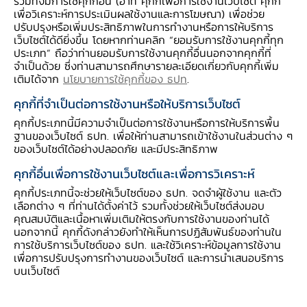
รวมทั้งมีการใช้คุกกี้อื่น (อาทิ คุกกี้เพื่อการใช้งานเว็บไซต์ คุกกี้
นอกจากรางวัลแห่งความภาคภูมิใจแล้ว สิ่งสำคัญ
เพื่อวิเคราะห์การประเมินผลใช้งานและการโฆษณา) เพื่อช่วย
ที่สุด คือ
คนไทยได้อะไรจากการดำเนินงานของ
ปรับปรุงหรือเพิ่มประสิทธิภาพในการทำงานหรือการให้บริการ
เว็บไซต์ได้ดียิ่งขึ้น โดยหากท่านคลิก “ยอมรับการใช้งานคุกกี้ทุก
ธปท.
บ้าง บางส่วนได้รวบรวมไว้ใน
รายงานประจำ
ประเภท” ถือว่าท่านยอมรับการใช้งานคุกกี้อื่นนอกจากคุกกี้ที่
ปี ธปท.
นะคะ
จำเป็นด้วย ซึ่งท่านสามารถศึกษารายละเอียดเกี่ยวกับคุกกี้เพิ่ม
เติมได้จาก
นโยบายการใช้คุกกี้ของ ธปท
.
1. เศรษฐกิจไทย
คุกกี้ที่จำเป็นต่อการใช้งานหรือให้บริการเว็บไซต์
คุกกี้ประเภทนี้มีความจำเป็นต่อการใช้งานหรือการให้บริการพื้น
ฐานของเว็บไซต์ ธปท. เพื่อให้ท่านสามารถเข้าใช้งานในส่วนต่าง ๆ
ธปท.
เตรียมความพร้อมให้เศรษฐกิจไทยยืดหยุ่น
ของเว็บไซต์ได้อย่างปลอดภัย และมีประสิทธิภาพ
ทนทาน (resilient) ต่อความไม่แน่นอน
จากปัจจัย
คุกกี้อื่นเพื่อการใช้งานเว็บไซต์และเพื่อการวิเคราะห์
ทั้งในและนอกประเทศ มีการกำหนดนโยบายการเงิน
คุกกี้ประเภทนี้จะช่วยให้เว็บไซต์ของ ธปท. จดจำผู้ใช้งาน และตัว
แบบยืดหยุ่น และปรับอัตราดอกเบี้ยให้สอดคล้องกับ
เลือกต่าง ๆ ที่ท่านได้ตั้งค่าไว้ รวมทั้งช่วยให้เว็บไซต์ส่งมอบ
สถานการณ์ เพื่อให้เศรษฐกิจไทยสามารถเติบโตได้
คุณสมบัติและเนื้อหาเพิ่มเติมให้ตรงกับการใช้งานของท่านได้
นอกจากนี้ คุกกี้ดังกล่าวยังทำให้เห็นการปฏิสัมพันธ์ของท่านใน
อย่างยั่งยืน
การใช้บริการเว็บไซต์ของ ธปท. และใช้วิเคราะห์ข้อมูลการใช้งาน
เพื่อการปรับปรุงการทำงานของเว็บไซต์ และการนำเสนอบริการ
บนเว็บไซต์
ในการประเมินภาพเศรษฐกิจ เพื่อประกอบการ
ดำเนินนโยบายการเงิน นอกจากข้อมูลเชิงสถิติแล้ว