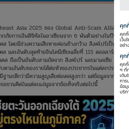
คุกก
heast Asia 2025 ของ Global Anti-Scam Alliance
คุกก
ภัยการเงินดิจิทัลในอาเซียนจาก 6 พันตัวอย่างในปีที่แล้ว
เว็บ
เคส โดยมีช่วงความเสียหายค่อนข้างกว้าง สิงคโปร์เป็น
อย่า
อเคส และอันดับสุดท้ายอินโดนีเซียเฉลี่ยที่ 115 ดอลลาร์ต่อเคส
คุกก
่อเคส ถือเป็นอันดับสามถัดจาก สิงคโปร์ และมาเลเซีย เมื่อ
คุกก
ลำดับตามอันดับของรายได้ต่อหัวของประชากรในแต่ละประเทศ
ๆ ที่
มีฐานะดีกว่ามีความสูญเสียต่อเคสสูงกว่า แต่ข้อมูลจากภูมิ
เติม
การป
งขอชวนคิดในแต่ละแง่มุมจากข้อเท็จจริงต่อไปนี้
ข้อม
บริก