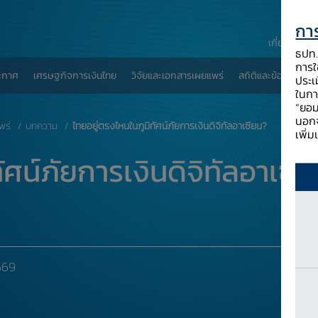
การ
เกี่ยวกับ ธป
ธปท. 
การใช
ะกาศ
เศรษฐกิจการเงินไทย
วิจัยและเอกสารเผยแพร่
สถิติและข้อมูลเผยแพ
ประเ
ในกา
“ยอม
นอกจ
พร่
บทความ
ไทยอยู่ตรงไหนในภูมิทัศน์ภัยการเงินดิจิทัลอาเซียน?
เพิ่
ัศน์ภัยการเงินดิจิทัลอาเซี
569