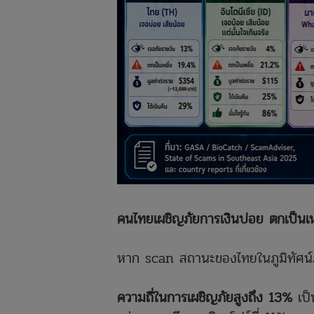
คนไทยเผชิญภัยการเงินบ่อย ตกเป็นเ
หาก scan สถานะของไทยในภูมิทัศน์ภั
ความถี่ในการเผชิญภัยสูงถึง 13%
เป็