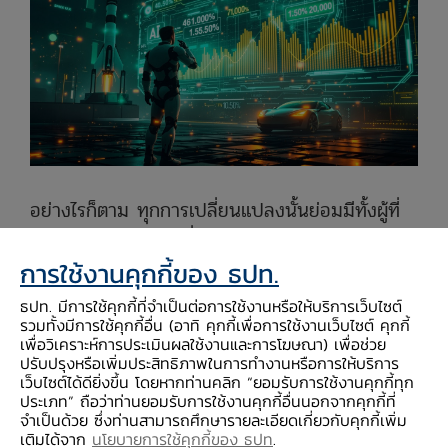
อย่างไรก็ตาม ทุกการเปลี่ยนแปลงนั้นย่อมมีทั้งผู้ที่
เห็นโอกาสและความเสี่ยงควบคู่กันเสมอ และกระแส
ของ AI ในรอบนี้ก็เช่นกัน หลายคนมองว่านี่คือ
การใช้งานคุกกี้ของ ธปท.
โอกาสครั้งสำคัญที่จะมาเปลี่ยนแปลงภาคการเงิน
ธปท. มีการใช้คุกกี้ที่จำเป็นต่อการใช้งานหรือให้บริการเว็บไซต์
ซึ่งคาดหวังว่า AI จะมาช่วยเพิ่มผลิตภาพให้องค์กร
รวมทั้งมีการใช้คุกกี้อื่น (อาทิ คุกกี้เพื่อการใช้งานเว็บไซต์ คุกกี้
เพื่อวิเคราะห์การประเมินผลใช้งานและการโฆษณา) เพื่อช่วย
รวมถึงการสร้าง Business Model รูปแบบใหม่ๆ
ปรับปรุงหรือเพิ่มประสิทธิภาพในการทำงานหรือการให้บริการ
โดยจากรายงาน The 2026 Global AI in
เว็บไซต์ได้ดียิ่งขึ้น โดยหากท่านคลิก “ยอมรับการใช้งานคุกกี้ทุก
ประเภท” ถือว่าท่านยอมรับการใช้งานคุกกี้อื่นนอกจากคุกกี้ที่
Financial Services Report ของ Cambridge
จำเป็นด้วย ซึ่งท่านสามารถศึกษารายละเอียดเกี่ยวกับคุกกี้เพิ่ม
Centre for Alternative Finance มีตัวเลขที่น่า
เติมได้จาก
นโยบายการใช้คุกกี้ของ ธปท
.