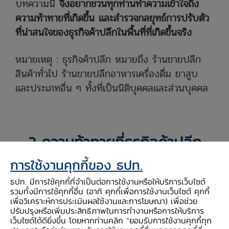
บทความนี้
จึงอยากชวนทุกท่านทำความเข้าใจถึง
ความท้าทายที่เกิดขึ้น และสำรวจกลยุทธ์การปรับตัว
ที่น่าสนใจของธุรกิจค้าปลีกในพื้นที่ที่เกิดขึ้นจริง
หมายเหตุ : ธุรกิจค้าปลีก หมายถึง ร้านขายปลีก
สินค้าทั่วไป ร้านขายปลีกอาหารเครื่องดื่ม ยาสูบ
และประเภทอื่น ๆ ทั้งที่เป็นนิติบุคคลและส่วนบุคคล
ค้าปลีกท้องถิ่นใต้ปรับรับความท้าทาย
3 ความท้าทายที่ธุรกิจค้าปลีก
ภาคใต้ต้องเผชิญ
การใช้งานคุกกี้ของ ธปท.
ธปท. มีการใช้คุกกี้ที่จำเป็นต่อการใช้งานหรือให้บริการเว็บไซต์
1. การแข่งขันรุนแรงขึ้น
รวมทั้งมีการใช้คุกกี้อื่น (อาทิ คุกกี้เพื่อการใช้งานเว็บไซต์ คุกกี้
เพื่อวิเคราะห์การประเมินผลใช้งานและการโฆษณา) เพื่อช่วย
ปรับปรุงหรือเพิ่มประสิทธิภาพในการทำงานหรือการให้บริการ
61%
ของส่วนแบ่งตลาดค้าปลีกไทยในปัจจุบันมา
เว็บไซต์ได้ดียิ่งขึ้น โดยหากท่านคลิก “ยอมรับการใช้งานคุกกี้ทุก