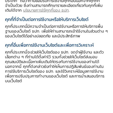
ประเภท” ถือว่าท่านยอมรับการใช้งานคุกกี้อื่นนอกจากคุกกี้ที่
จากผู้ประกอบการค้าปลีกส่วนกลาง (Modern
จำเป็นด้วย ซึ่งท่านสามารถศึกษารายละเอียดเกี่ยวกับคุกกี้เพิ่ม
Trade)
ที่เพิ่มขึ้นจากก่อนโควิด (ปี 62) ถึง 5%
เติมได้จาก
นโยบายการใช้คุกกี้ของ ธปท
.
เนื่องจากผู้ประกอบการค้าปลีกส่วนกลางขยายสาขา
คุกกี้ที่จำเป็นต่อการใช้งานหรือให้บริการเว็บไซต์
รุกภูมิภาคหนักขึ้น โดยมีแนวโน้มกินส่วนแบ่งตลาด
คุกกี้ประเภทนี้มีความจำเป็นต่อการใช้งานหรือการให้บริการพื้น
เพิ่มขึ้นเรื่อย ๆ สะท้อนให้เห็นการแข่งขันที่รุนแรงขึ้น
ฐานของเว็บไซต์ ธปท. เพื่อให้ท่านสามารถเข้าใช้งานในส่วนต่าง ๆ
ของเว็บไซต์ได้อย่างปลอดภัย และมีประสิทธิภาพ
ทั้งนี้ การแข่งขันตลาดค้าปลีกภาคใต้ไม่ต่างจากทั้ง
ประเทศ โดย
ภาคใต้มีการแข่งขันรุนแรงกว่าภูมิภาค
คุกกี้อื่นเพื่อการใช้งานเว็บไซต์และเพื่อการวิเคราะห์
อื่น
จากจำนวนสาขาของ Modern Trade ต่อ
คุกกี้ประเภทนี้จะช่วยให้เว็บไซต์ของ ธปท. จดจำผู้ใช้งาน และตัว
เลือกต่าง ๆ ที่ท่านได้ตั้งค่าไว้ รวมทั้งช่วยให้เว็บไซต์ส่งมอบ
ประชากรแสนคน (26 สาขา) มากกว่าภาคเหนือ
คุณสมบัติและเนื้อหาเพิ่มเติมให้ตรงกับการใช้งานของท่านได้
(19 สาขา) และภาคอีสาน (20 สาขา) อีกทั้งยัง
นอกจากนี้ คุกกี้ดังกล่าวยังทำให้เห็นการปฏิสัมพันธ์ของท่านใน
การใช้บริการเว็บไซต์ของ ธปท. และใช้วิเคราะห์ข้อมูลการใช้งาน
เผชิญกับการแข่งขันระหว่างรายใหญ่ในท้องถิ่นที่
เพื่อการปรับปรุงการทำงานของเว็บไซต์ และการนำเสนอบริการ
ขยายสาขาจากความได้เปรียบด้านเงินทุน ยังไม่นับ
บนเว็บไซต์
รวมการแข่งขันกับช่องทางออนไลน์และอื่น ๆ