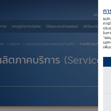
การ
เกี่ยวกับ ธป
ธปท. 
การใช
ะกาศ
เศรษฐกิจการเงินไทย
วิจัยและเอกสารเผยแพร่
สถิติและข้อมูลเผยแพ
ประเ
ในกา
“ยอม
นอกจ
พร่
บทความ
บทความและเอกสารเผยแพร่ด้านสถิติ
การปรับปรุงดัชนีผลผล
เพิ่
ลผลิตภาคบริการ
(Service 