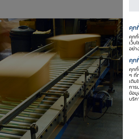
คุกก
คุกก
เว็บ
อย่า
คุกก
คุกก
ๆ ที่
เติม
การป
ข้อม
บริก