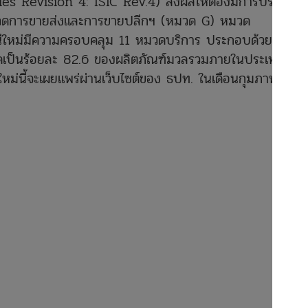
es Revision 4: ISIC Rev.4) ส่งผลให้ต้องมีการปรับปรุง
 หมวดการขายส่งและการขายปลีกฯ (หมวด G) หมวด
นีใหม่มีความครอบคลุม 11 หมวดบริการ ประกอบด้วยเครื่อง
วมคิดเป็นร้อยละ 82.6 ของผลิตภัณฑ์มวลรวมภายในประเทศ
ม่นี้จะเผยแพร่ผ่านเว็บไซต์ของ ธปท. ใน
เดือนกุมภาพันธ์