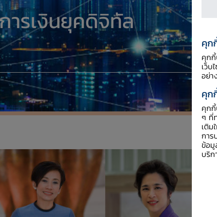
ารเงินยุคดิจิทัล
คุกก
คุกก
เว็บ
อย่า
คุกก
คุกก
ๆ ที่
เติม
การป
ข้อม
บริก