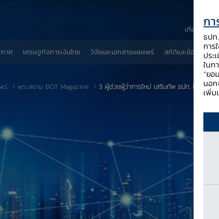
การ
เกี่ยวกับ ธป
ธปท. 
การใช
ะกาศ
เศรษฐกิจการเงินไทย
วิจัยและเอกสารเผยแพร่
สถิติและข้อมูลเผยแพ
ประเ
ในกา
“ยอม
นอกจ
พร่
พระสยาม BOT Magazine
3 ผู้ช่วยผู้ว่าการใหม่ เสริมทัพ ธปท. ในโลกการเ
เพิ่