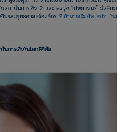
ำกับสถาบันการเงิน
2 และ ดร.รุ่ง โปษยานนท์ มัลลิกะมาส ผู้
รเงินและยุทธศาสตร์องค์กร
ที่เข้ามาเสริมทัพ ธปท. ในโลก
นการเงินในโลกดิจิทัล