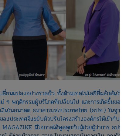
่ยนแปลงอย่างรวดเร็ว ทั้งด้านเทคโนโลยีที่ผลักดันให้ผู้ให้
 ๆ พฤติกรรมผู้บริโภคที่เปลี่ยนไป และการเกิดขึ้นของ
การเงินในอนาคต ธนาคารแห่งประเทศไทย (ธปท.) ในฐานะผู้
องประเทศจึงขยับตัวปรับโครงสร้างองค์กรให้เข้ากับบริบท
 MAGAZINE มีโอกาสได้พูดคุยกับผู้ช่วยผู้ว่าการ ธปท.
์ ผู้ช่วยผู้ว่าการ
สายนโยบายสถาบันการเงิน คุณธัญญ