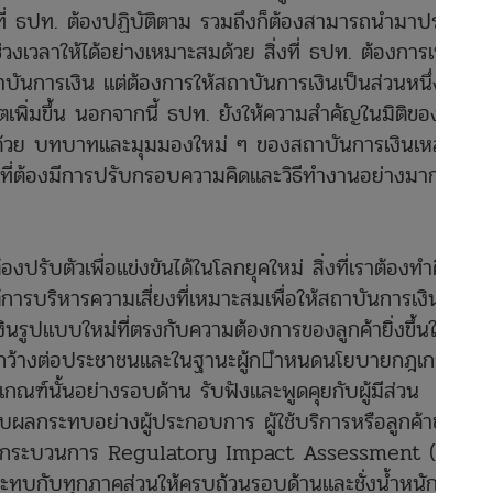
ที่ ธปท. ต้องปฏิบัติตาม รวมถึงก็ต้องสามารถนำมาประยุกต์
งเวลาให้ได้อย่างเหมาะสมด้วย สิ่งที่ ธปท. ต้องการเห็น
ันการเงิน แต่ต้องการให้สถาบันการเงินเป็นส่วนหนึ่งที่
เพิ่มขึ้น นอกจากนี้ ธปท. ยังให้ความสำคัญในมิติของการ
กด้วย บทบาทและมุมมองใหม่ ๆ ของสถาบันการเงินเหล่านี้จึง
ี่ต้องมีการปรับกรอบความคิดและวิธีทำงานอย่างมาก” คุณ
องปรับตัวเพื่อแข่งขันได้ในโลกยุคใหม่ สิ่งที่เราต้องทำคือ
การบริหารความเสี่ยงที่เหมาะสมเพื่อให้สถาบันการเงินมี
รูปแบบใหม่ที่ตรงกับความต้องการของลูกค้ายิ่งขึ้นใน
นวงกว้างต่อประชาชนและในฐานะผู้ก􀁬ำหนดนโยบายกฎเกณฑ์
ณฑ์นั้นอย่างรอบด้าน รับฟังและพูดคุยกับผู้มีส่วน
ได้รับผลกระทบอย่างผู้ประกอบการ ผู้ใช้บริการหรือลูกค้าของ
ราได้นำกระบวนการ Regulatory Impact Assessment (RIA)
ระทบกับทุกภาคส่วนให้ครบถ้วนรอบด้านและชั่งน้ำหนักข้อดี