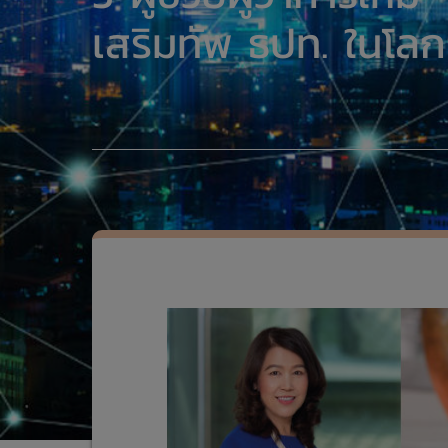
เสริมทัพ ธปท. ในโลกก