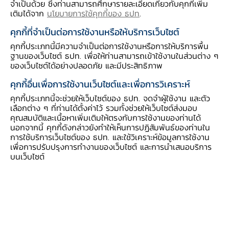
จำเป็นด้วย ซึ่งท่านสามารถศึกษารายละเอียดเกี่ยวกับคุกกี้เพิ่ม
ทั้งหมด) ขณะที่นักท่องเที่ยวส่วนใหญ่ของภาคใต้
เติมได้จาก
นโยบายการใช้คุกกี้ของ ธปท
.
เป็นชาวต่างชาติ (รายได้จากผู้เยี่ยมเยือนชาวต่างชาติ
คุกกี้ที่จำเป็นต่อการใช้งานหรือให้บริการเว็บไซต์
คิดเป็น 77% ของรายได้ทั้งหมด) แต่ด้วยข้อจำกัด
คุกกี้ประเภทนี้มีความจำเป็นต่อการใช้งานหรือการให้บริการพื้น
ต่าง ๆ ในการเดินทางทั้งในและต่างประเทศในช่วง
ฐานของเว็บไซต์ ธปท. เพื่อให้ท่านสามารถเข้าใช้งานในส่วนต่าง ๆ
ของเว็บไซต์ได้อย่างปลอดภัย และมีประสิทธิภาพ
การระบาดของโควิด 19 ทำให้อัตราการเข้าพักแรม
ของทั้งสองภูมิภาคลดลงต่ำที่สุดเป็นประวัติการณ์
คุกกี้อื่นเพื่อการใช้งานเว็บไซต์และเพื่อการวิเคราะห์
(ภาคเหนือเฉลี่ยอยู่ที่ 8% และภาคใต้เฉลี่ยอยู่ที่ 5%
คุกกี้ประเภทนี้จะช่วยให้เว็บไซต์ของ ธปท. จดจำผู้ใช้งาน และตัว
เลือกต่าง ๆ ที่ท่านได้ตั้งค่าไว้ รวมทั้งช่วยให้เว็บไซต์ส่งมอบ
ในช่วงล็อกดาวน์ในไตรมาส 2 ของปี 2563) จนราย
คุณสมบัติและเนื้อหาเพิ่มเติมให้ตรงกับการใช้งานของท่านได้
ได้จากการท่องเที่ยวหายไปมากกว่าครึ่งเมื่อเทียบกับ
นอกจากนี้ คุกกี้ดังกล่าวยังทำให้เห็นการปฏิสัมพันธ์ของท่านใน
การใช้บริการเว็บไซต์ของ ธปท. และใช้วิเคราะห์ข้อมูลการใช้งาน
ช่วงก่อนที่ไม่มีโควิด 19
เพื่อการปรับปรุงการทำงานของเว็บไซต์ และการนำเสนอบริการ
บนเว็บไซต์
แม้ว่าวิกฤตครั้งนี้จะเกิดขึ้นจากด้านสาธารณสุขแต่
ผลกระทบที่เกิดขึ้นได้นำมาสู่วิกฤตเศรษฐกิจ ซึ่งภาค
รัฐ รวมถึง ธปท. ตระหนักดีว่าวิกฤตครั้งนี้รุนแรง
และกระทบเป็นวงกว้าง ทั้งภาคครัวเรือนและภาค
ธุรกิจ ทำให้ในช่วงที่ผ่านมา ภาครัฐและ ธปท. ได้เร่ง