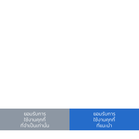
ในการปรับตัว ผู้เขียนหวังเป็นอย่างยิ่งว่า บทความนี้
จะช่วยจุดประกายและเพิ่มมุมมองให้ธุรกิจท้องถิ่นอื่น
ๆ ที่กำลังเผชิญกับวิกฤตครั้งนี้และกำลังมองหาช่อง
ทางในการปรับตัว แม้การก้าวออกจาก comfort
zone จะเป็นเรื่องท้าทาย แต่คงปฏิเสธไม่ได้ว่าการ
ปรับตัวเป็นกุญแจสำคัญที่จะช่วยให้ผ่านพ้นวิกฤตและ
ฟื้นฟูให้ภาคธุรกิจสามารถกลับมาเติบโตได้อย่าง
ยั่งยืนในระยะยาว
ความช่วยเหลือ
ติดต่อเรา
ยอมรับการ
ยอมรับการ
อีเมลติดต่อ ธปท.
ใช้งานคุกกี้
ใช้งานคุกกี้
อีเมลงานรับ-ส่งเอกสารกับ ธปท.
ที่จำเป็นเท่านั้น
ที่แนะนำ
ช่องทางอิเล็กทรอนิกส์สำหรับติดต่อ ธปท.