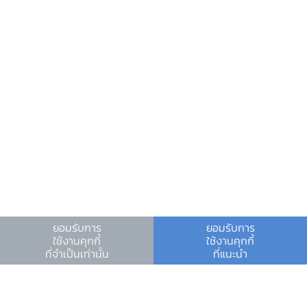
มากกว่าบอก" ให้มากขึ้น
"อยากขอบคุณทุกความเห็นจากบุคคลและ
องค์กรที่ส่งกลับมา นี่เป็นกำลังใจที่ดีอย่างยิ่ง เพราะ
ถือเป็นก้าวแรกของความร่วมมือที่หลายท่านยื่นมาให้
เรา และขอบคุณคนใน ธปท. เองด้วย เพราะ
'เอกสารภูมิทัศน์ใหม่ภาคการเงินไทยฯ' มาจากหยาด
เหงื่อและแรงสมองของคนจำนวนมากใน ธปท. แต่
ถนนสายนี้ยังอีกยาวไกลมาก โดยเฉพาะเรื่องความ
ยั่งยืน ซึ่งลำพัง ธปท. ไม่อาจทำได้สำเร็จ แต่เราก็มี
ความหวังที่อยากเห็นภาคการเงินเป็นส่วนหนึ่งในการ
ขับเคลื่อนให้เกิดความยั่งยืนในระบบเศรษฐกิจการ
ยอมรับการ
ยอมรับการ
เงินและในการพัฒนาประเทศ" ดร.รุ่งกล่าวทิ้งท้าย
ใช้งานคุกกี้
ใช้งานคุกกี้
ที่จำเป็นเท่านั้น
ที่แนะนำ
หมายเหตุ : สัมภาษณ์เมื่อเดือนมีนาคม 2565