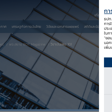
การ
เกี่ยวกับ ธป
ธปท. 
การใช
ะกาศ
เศรษฐกิจการเงินไทย
วิจัยและเอกสารเผยแพร่
สถิติและข้อมูลเผยแพ
ประเ
ในกา
“ยอม
นอกจ
พร่
พระสยาม BOT Magazine
วิชาเงินเฟ้อ 101
เพิ่