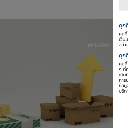
คุกก
คุกก
เว็บ
อย่า
คุกก
คุกก
ๆ ที่
เติม
การป
ข้อม
บริก