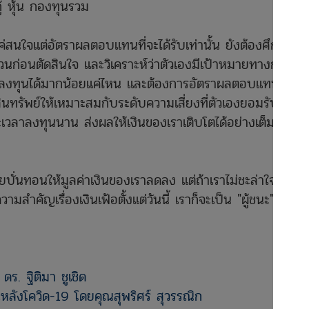
้ หุ้น กองทุนรวม
ใจแต่อัตราผลตอบแทนที่จะได้รับเท่านั้น ยังต้องศึกษา
ถ้วนก่อนตัดสินใจ และวิเคราะห์ว่าตัวเองมีเป้าหมายทางการ
รลงทุนได้มากน้อยแค่ไหน และต้องการอัตราผลตอบแทนเท่า
ินทรัพย์ให้เหมาะสมกับระดับความเสี่ยงที่ตัวเองยอมรับได้
ยะเวลาลงทุนนาน ส่งผลให้เงินของเราเติบโตได้อย่างเต็มที่ตาม
นทอนให้มูลค่าเงินของเราลดลง แต่ถ้าเราไม่ชะล่าใจ แล้ว
สำคัญเรื่องเงินเฟ้อตั้งแต่วันนี้ เราก็จะเป็น "ผู้ชนะ" ได้
ดร. ฐิติมา ชูเชิด
หลังโควิด-19 โดยคุณสุพริศร์ สุวรรณิก