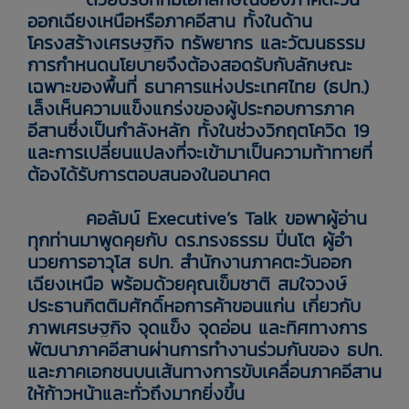
ออกเฉียงเหนือหรือภาคอีสาน ทั้งในด้าน
โครงสร้างเศรษฐกิจ ทรัพยากร และวัฒนธรรม
การกำหนดนโยบายจึงต้องสอดรับกับลักษณะ
เฉพาะของพื้นที่ ธนาคารแห่งประเทศไทย (ธปท.)
เล็งเห็นความแข็งแกร่งของผู้ประกอบการภาค
อีสานซึ่งเป็นกำลังหลัก ทั้งในช่วงวิกฤตโควิด 19
และการเปลี่ยนแปลงที่จะเข้ามาเป็นความท้าทายที่
ต้องได้รับการตอบสนองในอนาคต
คอลัมน์ Executive’s Talk ขอพาผู้อ่าน
ทุกท่านมาพูดคุยกับ ดร.ทรงธรรม ปิ่นโต ผู้อํา
นวยการอาวุโส ธปท. สำนักงานภาคตะวันออก
เฉียงเหนือ พร้อมด้วยคุณเข็มชาติ สมใจวงษ์
ประธานกิตติมศักดิ์หอการค้าขอนแก่น เกี่ยวกับ
ภาพเศรษฐกิจ จุดแข็ง จุดอ่อน และทิศทางการ
พัฒนาภาคอีสานผ่านการทำงานร่วมกันของ ธปท.
และภาคเอกชนบนเส้นทางการขับเคลื่อนภาคอีสาน
ให้ก้าวหน้าและทั่วถึงมากยิ่งขึ้น