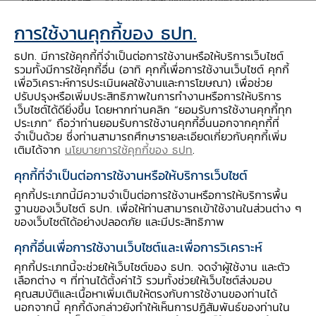
อย่าง อย่างแรกคือ ภาคการเกษตรที่เป็นแหล่ง
การใช้งานคุกกี้ของ ธปท.
วัตถุดิบสำคัญเพราะมีพืชเศรษฐกิจหลายชนิด หาก
โครงสร้างพื้นฐานมีความพร้อมก็จะช่วยสนับสนุนให้
ธปท. มีการใช้คุกกี้ที่จำเป็นต่อการใช้งานหรือให้บริการเว็บไซต์
รวมทั้งมีการใช้คุกกี้อื่น (อาทิ คุกกี้เพื่อการใช้งานเว็บไซต์ คุกกี้
เกิดการย้ายโรงงานที่เป็นฐานการผลิตเข้ามาตั้งที่
เพื่อวิเคราะห์การประเมินผลใช้งานและการโฆษณา) เพื่อช่วย
ภูมิภาคนี้มากขึ้น ต่อมาคือแรงงานที่ต้นทุนไม่สูงและ
ปรับปรุงหรือเพิ่มประสิทธิภาพในการทำงานหรือการให้บริการ
เว็บไซต์ได้ดียิ่งขึ้น โดยหากท่านคลิก “ยอมรับการใช้งานคุกกี้ทุก
มีความคุ้มค่า เช่นเดียวกับแหล่งท่องเที่ยวและธุรกิจที่
ประเภท” ถือว่าท่านยอมรับการใช้งานคุกกี้อื่นนอกจากคุกกี้ที่
เกี่ยวข้อง เช่น โรงแรม ร้านอาหาร สินค้าท้องถิ่น ที่
จำเป็นด้วย ซึ่งท่านสามารถศึกษารายละเอียดเกี่ยวกับคุกกี้เพิ่ม
เติมได้จาก
นโยบายการใช้คุกกี้ของ ธปท
.
มีคุณภาพและราคาที่แข่งขันได้ นอกจากนี้ ยังมีความ
พร้อมด้านโรงพยาบาล บุคลากรทางการแพทย์ และ
คุกกี้ที่จำเป็นต่อการใช้งานหรือให้บริการเว็บไซต์
มหาวิทยาลัยในพื้นที่ อีกประการสำคัญคือ คนอีสาน
คุกกี้ประเภทนี้มีความจำเป็นต่อการใช้งานหรือการให้บริการพื้น
ฐานของเว็บไซต์ ธปท. เพื่อให้ท่านสามารถเข้าใช้งานในส่วนต่าง ๆ
มีความอดทน ไม่ชอบความขัดแย้ง อัธยาศัยและ
ของเว็บไซต์ได้อย่างปลอดภัย และมีประสิทธิภาพ
ไมตรีจิตที่ดี ซึ่งถือเป็น soft power ที่สำคัญอย่าง
คุกกี้อื่นเพื่อการใช้งานเว็บไซต์และเพื่อการวิเคราะห์
หนึ่ง
คุกกี้ประเภทนี้จะช่วยให้เว็บไซต์ของ ธปท. จดจำผู้ใช้งาน และตัว
เลือกต่าง ๆ ที่ท่านได้ตั้งค่าไว้ รวมทั้งช่วยให้เว็บไซต์ส่งมอบ
คุณเข็มชาติ :
ภาคอีสานมีศักยภาพสูง และยังมี
คุณสมบัติและเนื้อหาเพิ่มเติมให้ตรงกับการใช้งานของท่านได้
นอกจากนี้ คุกกี้ดังกล่าวยังทำให้เห็นการปฏิสัมพันธ์ของท่านใน
กำลังซื้อจากประเทศเพื่อนบ้านข้างเคียง จุดเด่นอีก