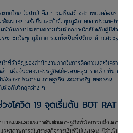
เทศไทย (ธปท.) คือ การเสริมสร้างสภาพแวดล้อมทาง
รพัฒนาอย่างยั่งยืนและทั่วถึงทุกภูมิภาคของประเทศไทย
หน้าในการประสานความร่วมมืออย่างใกล้ชิดกับผู้มีส่วน
บประชาชนในทุกภูมิภาค รวมทั้งเป็นที่ปรึกษาด้านเศรษฐกิจ
น้าที่สำคัญของสำนักงานภาคในการติดตามและวิเคราะห์
งลึก เพื่อจับชีพจรเศรษฐกิจได้ครอบคลุม รวดเร็ว ทันการณ์
ินใจของประชาชน ภาคธุรกิจ และภาครัฐ ตลอดจน
ับมือกับวิกฤตต่าง ๆ
่วงโควิด 19 จุดเริ่มต้น BOT RAT
าดแผลและแรงกดดันต่อเศรษฐกิจทั่วโลกรวมถึงเศรษฐกิจ
และสถานการณ์เศรษฐกิจการเงินที่ไม่แน่นอน ผู้ดำเนิน