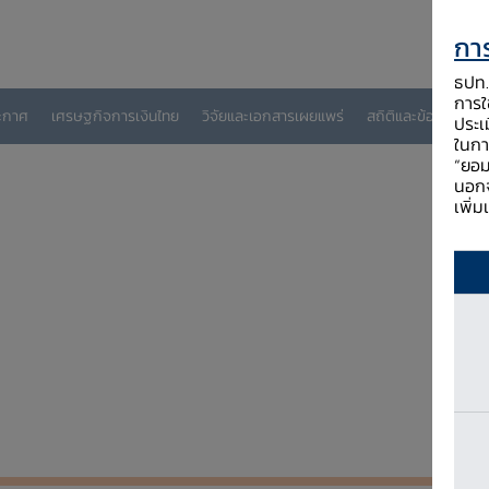
การ
เกี่ยวกับ ธป
ธปท. 
การใช
ะกาศ
เศรษฐกิจการเงินไทย
วิจัยและเอกสารเผยแพร่
สถิติและข้อมูลเผยแพ
ประเ
ในกา
“ยอม
นอกจ
พร่
พระสยาม BOT Magazine
BOT RAT พัฒนาเศรษฐกิจภูมิภาคด้วย DAT
เพิ่
ศรษฐกิจภูมิภาคด้วย