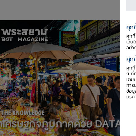
คุกก
คุกก
เว็บ
อย่า
คุกก
คุกก
ๆ ที่
เติม
การป
ข้อม
บริก