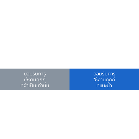
จะมีบทบาทสำคัญในการยกระดับคุณภาพชีวิต
ทางการเงินของคนไทย และสนับสนุนการพัฒนา
เศรษฐกิจในยุคดิจิทัลได้อย่างยั่งยืน
ยอมรับการ
ยอมรับการ
ใช้งานคุกกี้
ใช้งานคุกกี้
ที่จำเป็นเท่านั้น
ที่แนะนำ