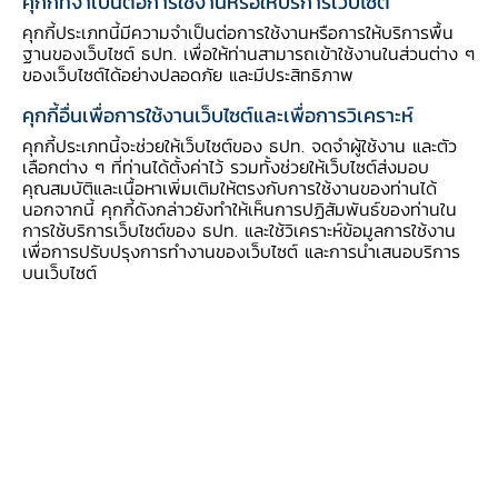
คุกกี้ที่จำเป็นต่อการใช้งานหรือให้บริการเว็บไซต์
​ภาคครัวเรือนยังเปราะบางต่อ
คุกกี้ประเภทนี้มีความจำเป็นต่อการใช้งานหรือการให้บริการพื้น
เนื่องจากภาระหนี้และค่าครองชีพที่อยู่ใน
ฐานของเว็บไซต์ ธปท. เพื่อให้ท่านสามารถเข้าใช้งานในส่วนต่าง ๆ
ระดับสูงจากภาวะเงินเฟ้อ โดยเฉพาะครัว
ของเว็บไซต์ได้อย่างปลอดภัย และมีประสิทธิภาพ
เรือนรายได้ต่ำที่รายได้ยังฟื้นตัวไม่เต็มที่
คุกกี้อื่นเพื่อการใช้งานเว็บไซต์และเพื่อการวิเคราะห์
2. ภาคธุรกิจ
คุกกี้ประเภทนี้จะช่วยให้เว็บไซต์ของ ธปท. จดจำผู้ใช้งาน และตัว
เลือกต่าง ๆ ที่ท่านได้ตั้งค่าไว้ รวมทั้งช่วยให้เว็บไซต์ส่งมอบ
-ธุรกิจขนาดใหญ่ มีฐานะการเงิน สภาพ
คุณสมบัติและเนื้อหาเพิ่มเติมให้ตรงกับการใช้งานของท่านได้
คล่อง และความสามารถในการชำระหนี้อยู่
นอกจากนี้ คุกกี้ดังกล่าวยังทำให้เห็นการปฏิสัมพันธ์ของท่านใน
ในเกณฑ์ดี สอดคล้องกับการฟื้นตัวทาง
การใช้บริการเว็บไซต์ของ ธปท. และใช้วิเคราะห์ข้อมูลการใช้งาน
เศรษฐกิจ อย่างไรก็ตาม ต้องติดตาม
เพื่อการปรับปรุงการทำงานของเว็บไซต์ และการนำเสนอบริการ
การฟื้นตัวของภาคธุรกิจที่เกี่ยวเนื่องกับ
บนเว็บไซต์
การท่องเที่ยวและบางภาคธุรกิจที่อ่อนไหว
ต่อต้นทุนที่เพิ่มขึ้น ได้แก่ ขนส่งสินค้า และ
วัสดุก่อสร้าง
-SMEs มีสัญญาณการฟื้นตัวของรายได้
จากเศรษฐกิจที่ฟื้นตัวต่อเนื่อง คุณภาพ
สินเชื่อทรงตัว แต่ยังต้องติดตามความ
สามารถในการชำระหนี้ โดยเฉพาะธุรกิจที่
ได้รับแรงกดดันจากต้นทุนที่สูงขึ้น
3. ภาคอสังหาริมทรัพย์