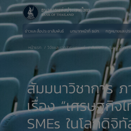
ข่าวและสื่อประชาสัมพันธ์
บทบาทหน้าที่ ธปท.
กฎหมายและปร
หน้าแรก
วิจัยและเอกสารเผยแพร่
สัมมนา
สัมมนาวิชากา
สัมมนาวิชาการ ภ
เรื่อง “เศรษฐกิ
SMEs ในโลกดิจิทั