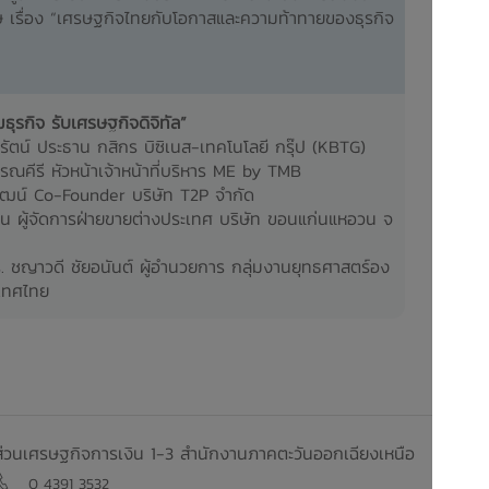
เรื่อง “เศรษฐกิจไทยกับโอกาสและความท้าทายของธุรกิจ
ธุรกิจ รับเศรษฐกิจดิจิทัล”
รัตน์ ประธาน กสิกร บิซิเนส-เทคโนโลยี กรุ๊ป (KBTG)
ณคีรี หัวหน้าเจ้าหน้าที่บริหาร ME by TMB
วัฒน์ Co-Founder บริษัท T2P จำกัด
ธิน ผู้จัดการฝ่ายขายต่างประเทศ บริษัท ขอนแก่นแหอวน จ
 ชญาวดี ชัยอนันต์
ผู้อำนวยการ กลุ่มงานยุทธศาสตร์อง
เทศไทย
ส่วนเศรษฐกิจการเงิน 1-3 สำนักงานภาคตะวันออกเฉียงเหนือ
0 4391 3532