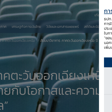
การ
เกี่ยวกับ ธป
ธปท. 
การใช
ะกาศ
เศรษฐกิจการเงินไทย
วิจัยและเอกสารเผยแพร่
สถิติและข้อมูลเผยแพ
ประเ
ในกา
“ยอม
ร ภาคตะวันออกเฉียงเหนือ
สัมมนาวิชาการ ภาคตะวันออกเฉียงเหนือ ปี 2561
นอกจ
เพิ่
าคตะวันออกเฉียงเหนือ
จไทยกับโอกาสและความท
ล”