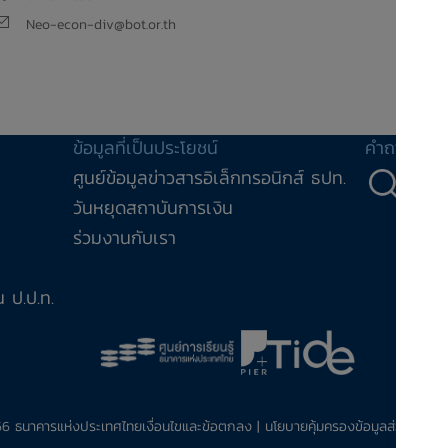
Neo-econ-div@bot.or.th
ข้อมูลที่เป็นประโยชน์
คำถาม-คำ
ศูนย์ข้อมูลข่าวสารอิเล็กทรอนิกส์ ธปท.
คำถ
วันหยุดสถาบันการเงิน
ร่วมงานกับเรา
 ป.ป.ท.
566 ธนาคารแห่งประเทศไทย
เงื่อนไขและข้อตกลง
|
นโยบายคุ้มครองข้อมูลส่วนบุคคล