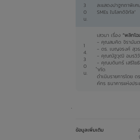
3
ละแสดงปาฐกถาพิเศษ 
0
SMEs ในโลกดิจิทัล”
น.
เสวนา เรื่อง
“พลิกโฉม
- คุณสมคิด จิรานันต
1
- ดร. เบญจรงค์ สุวรร
4.
- คุณณัฐวุฒิ อมรวิ
3
- คุณบดินทร์ เสรีโย
0
ำกัด
น.
ดำเนินรายการโดย ดร.
ค์กร ธนาคารแห่งประ
.
ข้อมูลเพิ่มเติม