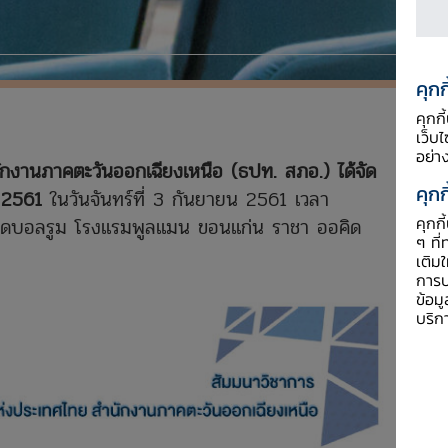
คุกก
คุกก
เว็บ
อย่า
งานภาคตะวันออกเฉียงเหนือ (ธปท. สภอ.) ได้จัด
คุกก
ี 2561
ในวันจันทร์ที่ 3 กันยายน 2561 เวลา
คุกก
ิดบอลรูม โรงแรมพูลแมน ขอนแก่น ราชา ออคิด
ๆ ที่
เติม
การป
ข้อม
บริก