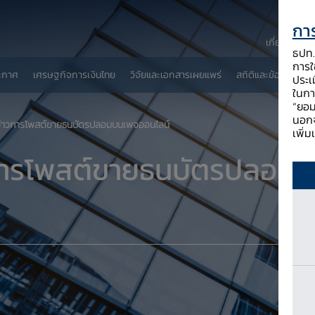
การ
เกี่ยวกับ ธป
ธปท. 
การใช
ะกาศ
เศรษฐกิจการเงินไทย
วิจัยและเอกสารเผยแพร่
สถิติและข้อมูลเผยแพ
ประเ
ในกา
“ยอม
นอกจ
ีข่าวการโพสต์ขายธนบัตรปลอมบนเพจออนไลน์
เพิ่
วการโพสต์ขายธนบัตรปลอม