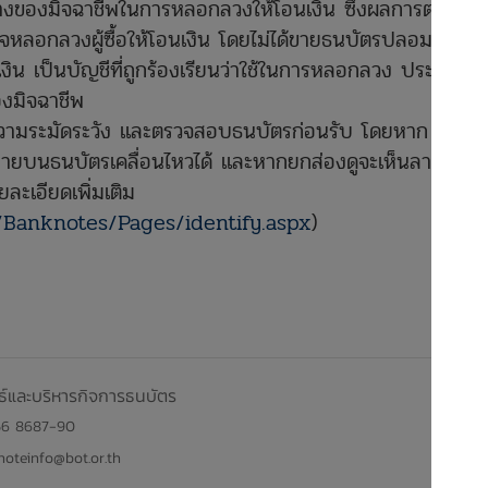
ทางของมิจฉาชีพในการหลอกลวงให้โอนเงิน ซึ่งผลการตรวจ
จหลอกลวงผู้ซื้อให้โอนเงิน โดยไม่ได้ขายธนบัตรปลอมจริง
เงิน เป็นบัญชีที่ถูกร้องเรียนว่าใช้ในการหลอกลวง ประชาชน
ของมิจฉาชีพ
่มความระมัดระวัง และตรวจสอบธนบัตรก่อนรับ โดยหาก
ายบนธนบัตรเคลื่อนไหวได้ และหากยกส่องดูจะเห็นลายน้ำ
ละเอียดเพิ่มเติม
i/Banknotes/Pages/identify.aspx
)
ธ์และบริหารกิจการธนบัตร
56 8687-90
oteinfo@bot.or.th