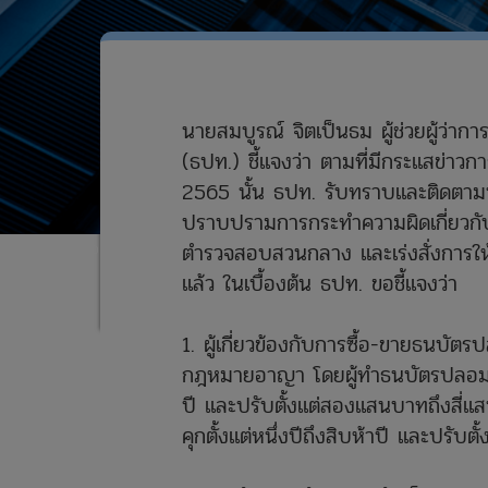
นายสมบูรณ์ จิตเป็นธม ผู้ช่วยผู้ว
(ธปท.) ชี้แจงว่า ตามที่มีกระแสข่า
2565 นั้น ธปท. รับทราบและติดตามปร
ปราบปรามการกระทำความผิดเกี่ยว
ตำรวจสอบสวนกลาง และเร่งสั่งการให้
หน้าแรก
ข่าวและสื่อประชาสัมพันธ์
ข่าว
ธปท.ชี้แจงกรณีข่าวการโพสต์ขา
แล้ว ในเบื้องต้น ธปท. ขอชี้แจงว่า
1. ผู้เกี่ยวข้องกับการซื้อ-ขายธนบ
กฎหมายอาญา โดยผู้ทำธนบัตรปลอมต้อง
ปี และปรับตั้งแต่สองแสนบาทถึงสี่แส
คุกตั้งแต่หนึ่งปีถึงสิบห้าปี และปรั