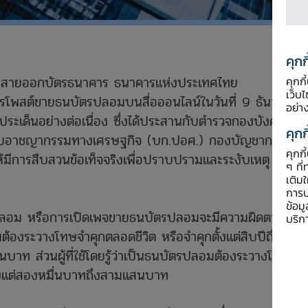
คุกก
่าการสายออกบัตรธนาคาร ธนาคารแห่งประเทศไทย
คุกก
เว็บ
วการโพสต์ขายธนบัตรปลอมบนสื่อออนไลน์ในวันที่ 9 ธันวาคม
อย่า
ะเด็นอย่างต่อเนื่อง ซึ่งได้ประสานกับตำรวจกองบังคับการ
คุกก
กับอาชญากรรมทางเศรษฐกิจ (บก.ปอศ.) กองบัญชาการ
คุกก
มีการสืบสวนข้อเท็จจริงเพื่อปราบปรามและระงับเหตุ
ยธนบัตรปลอมบนเพจออนไลน์
ๆ ที่
เติม
การป
ข้อม
ัตรปลอม หรือการเปิดเพจขายธนบัตรปลอมจะมีความผิดตาม
บริก
ระวางโทษจำคุกตลอดชีวิต หรือจำคุกตั้งแต่สิบปีถึงยี่สิบ
นบาท ส่วนผู้ที่ใช้โดยรู้ว่าเป็นธนบัตรปลอมต้องระวางโทษจำ
บตั้งแต่สองหมื่นบาทถึงสามแสนบาท