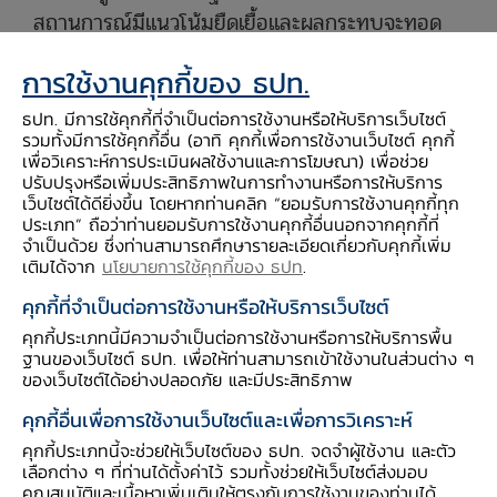
สถานการณ์มีแนวโน้มยืดเยื้อและผลกระทบจะทอด
ยาวไปสู่การเปลี่ยนแปลงโครงสร้างการค้าการผลิต
การใช้งานคุกกี้ของ ธปท.
โลกที่ทำให้ประสิทธิภาพลดลงในระยะยาว ทั้งนี้
นโยบายการค้าโลกของประเทศเศรษฐกิจหลักใน
ธปท. มีการใช้คุกกี้ที่จำเป็นต่อการใช้งานหรือให้บริการเว็บไซต์
รวมทั้งมีการใช้คุกกี้อื่น (อาทิ คุกกี้เพื่อการใช้งานเว็บไซต์ คุกกี้
อนาคตยังคาดเดาได้ยาก ส่งผลต่อการประเมินแนว
เพื่อวิเคราะห์การประเมินผลใช้งานและการโฆษณา) เพื่อช่วย
โน้มเศรษฐกิจและเงินเฟ้อในระยะต่อไป
ปรับปรุงหรือเพิ่มประสิทธิภาพในการทำงานหรือการให้บริการ
เว็บไซต์ได้ดียิ่งขึ้น โดยหากท่านคลิก “ยอมรับการใช้งานคุกกี้ทุก
ประเภท” ถือว่าท่านยอมรับการใช้งานคุกกี้อื่นนอกจากคุกกี้ที่
เศรษฐกิจไทยมีแนวโน้มปรับลดลงและมีความเสี่ยง
จำเป็นด้วย ซึ่งท่านสามารถศึกษารายละเอียดเกี่ยวกับคุกกี้เพิ่ม
เติมได้จาก
นโยบายการใช้คุกกี้ของ ธปท
.
ด้านต่ำเพิ่มขึ้นจากนโยบายการค้าโลกและจำนวนนัก
ท่องเที่ยวต่างชาติที่ลดลง อัตราเงินเฟ้อทั่วไปมีแนว
คุกกี้ที่จำเป็นต่อการใช้งานหรือให้บริการเว็บไซต์
โน้มลดลงต่ำกว่ากรอบเป้าหมายจากปัจจัยด้าน
คุกกี้ประเภทนี้มีความจำเป็นต่อการใช้งานหรือการให้บริการพื้น
ฐานของเว็บไซต์ ธปท. เพื่อให้ท่านสามารถเข้าใช้งานในส่วนต่าง ๆ
อุปทานเป็นสำคัญ ด้านภาวะการเงินโดยรวมยัง
ของเว็บไซต์ได้อย่างปลอดภัย และมีประสิทธิภาพ
ตึงตัว กรรมการส่วนใหญ่จึงเห็นควรให้ปรับลดอัตรา
คุกกี้อื่นเพื่อการใช้งานเว็บไซต์และเพื่อการวิเคราะห์
ดอกเบี้ยนโยบายลงร้อยละ 0.25 ในการประชุมครั้ง
คุกกี้ประเภทนี้จะช่วยให้เว็บไซต์ของ ธปท. จดจำผู้ใช้งาน และตัว
นี้ เพื่อให้สอดคล้องกับแนวโน้มเศรษฐกิจและรองรับ
เลือกต่าง ๆ ที่ท่านได้ตั้งค่าไว้ รวมทั้งช่วยให้เว็บไซต์ส่งมอบ
ความเสี่ยงด้านต่ำที่เพิ่มขึ้น รวมทั้งดูแลภาวะการเงิน
คุณสมบัติและเนื้อหาเพิ่มเติมให้ตรงกับการใช้งานของท่านได้