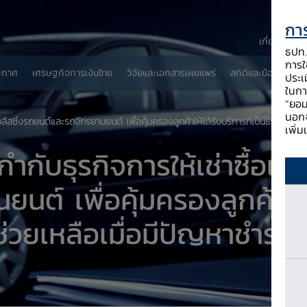
การ
เกี่ยวกับ ธป
ธปท. 
การใช
ะกาศ
เศรษฐกิจการเงินไทย
วิจัยและเอกสารเผยแพร่
สถิติและข้อมูลเผยแพ
ประเ
ในกา
“ยอม
นอกจ
ีสซิ่งรถยนต์และรถจักรยานยนต์ เพื่อคุ้มครองลูกค้าให้ได้รับบริการที่เป็นธรรม และได
เพิ่
ับธุรกิจการให้เช่าซื้อและ
ต์ เพื่อคุ้มครองลูกค้าให้ไ
วยเหลือเมื่อมีปัญหาชำระหน