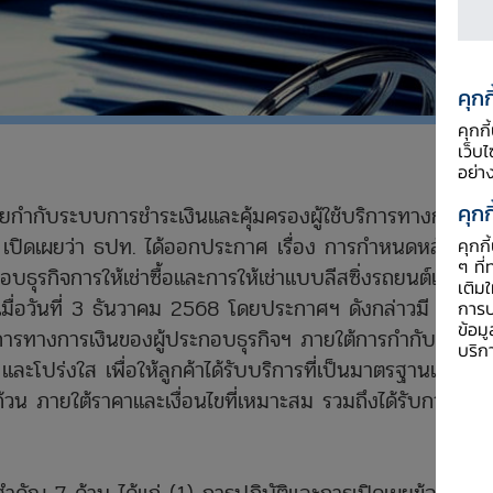
คุกก
คุกก
เว็บ
อย่า
คุกก
 สายกำกับระบบการชำระเงินและคุ้มครองผู้ใช้บริการทางการ
เปิดเผยว่า ธปท. ได้ออกประกาศ เรื่อง การกำหนดหลัก
คุกก
ๆ ที่
บธุรกิจการให้เช่าซื้อและการให้เช่าแบบลีสซิ่งรถยนต์และรถ
เติม
เมื่อวันที่ 3 ธันวาคม 2568 โดยประกาศฯ ดังกล่าวมี
การป
ข้อม
ริการทางการเงินของผู้ประกอบธุรกิจฯ ภายใต้การกำกับของ
บริก
ะโปร่งใส เพื่อให้ลูกค้าได้รับบริการที่เป็นมาตรฐานและได้
ถ้วน ภายใต้ราคาและเงื่อนไขที่เหมาะสม รวมถึงได้รับการดูแล