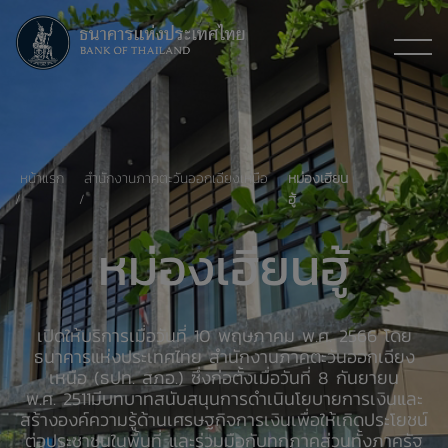
หน้าแรก
สำนักงานภาคตะวันออกเฉียงเหนือ
หม่องเฮียน
ฮู้
หม่องเฮียนฮู้
เปิดให้บริการเมื่อวันที่ 10 พฤษภาคม พ.ศ.
2566
โดย
ธนาคารแห่งประเทศไทย สำนักงานภาคตะวันออกเฉียง
เหนือ (ธปท. สภอ.)
ซึ่งก่อตั้งเมื่อวันที่ 8 กันยายน
พ.ศ. 2511มีบทบาทสนับสนุนการดำเนินโยบายการเงินและ
สร้างองค์ความรู้ด้านเศรษฐกิจการเงินเพื่อให้เกิดประโยชน์
ต่อประชาชนในพื้นที่ และร่วมมือกับทุกภาคส่วนทั้งภาครัฐ