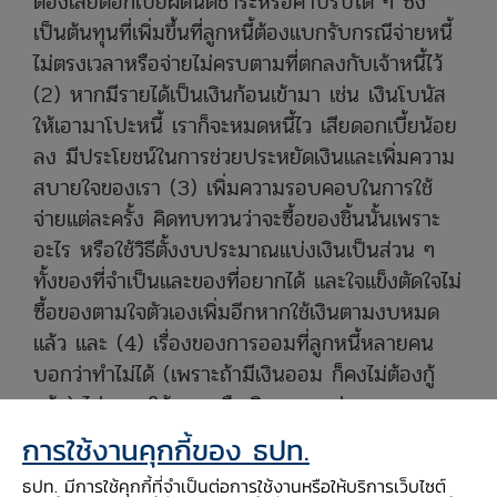
ต้องเสียดอกเบี้ยผิดนัดชำระหรือค่าปรับใด ๆ ซึ่ง
เป็นต้นทุนที่เพิ่มขึ้นที่ลูกหนี้ต้องแบกรับกรณีจ่ายหนี้
ไม่ตรงเวลาหรือจ่ายไม่ครบตามที่ตกลงกับเจ้าหนี้ไว้
(2) หากมีรายได้เป็นเงินก้อนเข้ามา เช่น เงินโบนัส
ให้เอามาโปะหนี้ เราก็จะหมดหนี้ไว เสียดอกเบี้ยน้อย
ลง มีประโยชน์ในการช่วยประหยัดเงินและเพิ่มความ
สบายใจของเรา (3) เพิ่มความรอบคอบในการใช้
จ่ายแต่ละครั้ง คิดทบทวนว่าจะซื้อของชิ้นนั้นเพราะ
อะไร หรือใช้วิธีตั้งงบประมาณแบ่งเงินเป็นส่วน ๆ
ทั้งของที่จำเป็นและของที่อยากได้ และใจแข็งตัดใจไม่
ซื้อของตามใจตัวเองเพิ่มอีกหากใช้เงินตามงบหมด
แล้ว และ (4) เรื่องของการออมที่ลูกหนี้หลายคน
บอกว่าทำไม่ได้ (เพราะถ้ามีเงินออม ก็คงไม่ต้องกู้
แล้ว) ไม่อยากให้หยุดหรือเลิกออม แต่สามารถ
ยืดหยุ่นลดจำนวนเงินที่จะออมลงได้บ้างหากหนี้ทำให้
การใช้งานคุกกี้ของ ธปท.
รู้สึกตึงมือ เพราะเคล็ดลับของความสำเร็จในการออม
ธปท. มีการใช้คุกกี้ที่จำเป็นต่อการใช้งานหรือให้บริการเว็บไซต์