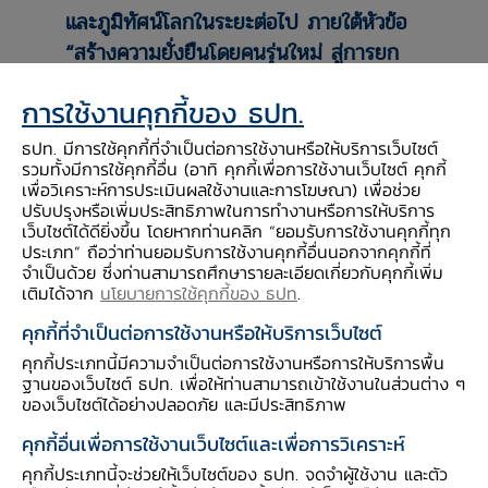
และภูมิทัศน์โลกในระยะต่อไป ภายใต้หัวข้อ
“สร้างความยั่งยืนโดยคนรุ่นใหม่ สู่การยก
ระดับเศรษฐกิจในพื้นที่”
โดยได้รับเกียรติ
การใช้งานคุกกี้ของ ธปท.
จากผู้แทนจาก 5 หน่วยงาน ได้แก่
ธนาคารโลก สำนักงานประเทศไทย
ธปท. มีการใช้คุกกี้ที่จำเป็นต่อการใช้งานหรือให้บริการเว็บไซต์
รวมทั้งมีการใช้คุกกี้อื่น (อาทิ คุกกี้เพื่อการใช้งานเว็บไซต์ คุกกี้
มหาวิทยาลัยเชียงใหม่ มหาวิทยาลัยแม่ฟ้า
เพื่อวิเคราะห์การประเมินผลใช้งานและการโฆษณา) เพื่อช่วย
หลวง มหาวิทยาลัยนเรศวร และสถาบันวิจัย
ปรับปรุงหรือเพิ่มประสิทธิภาพในการทำงานหรือการให้บริการ
เว็บไซต์ได้ดียิ่งขึ้น โดยหากท่านคลิก “ยอมรับการใช้งานคุกกี้ทุก
เศรษฐกิจป๋วย อึ๊งภากรณ์ ร่วมให้ความคิด
ประเภท” ถือว่าท่านยอมรับการใช้งานคุกกี้อื่นนอกจากคุกกี้ที่
เห็น
จำเป็นด้วย ซึ่งท่านสามารถศึกษารายละเอียดเกี่ยวกับคุกกี้เพิ่ม
เติมได้จาก
นโยบายการใช้คุกกี้ของ ธปท
.
ผู้เข้าร่วมโครงการในครั้งนี้ได้ร่วมกันหารือถึง
คุกกี้ที่จำเป็นต่อการใช้งานหรือให้บริการเว็บไซต์
แนวทางเพื่อยกระดับเศรษฐกิจภาคเหนือ
ซึ่ง
คุกกี้ประเภทนี้มีความจำเป็นต่อการใช้งานหรือการให้บริการพื้น
ฐานของเว็บไซต์ ธปท. เพื่อให้ท่านสามารถเข้าใช้งานในส่วนต่าง ๆ
จัดเป็นหมวดหมู่ได้ 5 กลุ่มหลัก ได้แก่ 1)
ของเว็บไซต์ได้อย่างปลอดภัย และมีประสิทธิภาพ
การพัฒนากำลังแรงงาน 2) การสนับสนุน
คุกกี้อื่นเพื่อการใช้งานเว็บไซต์และเพื่อการวิเคราะห์
ธุรกิจและเศรษฐกิจ 3) การพัฒนานโยบาย
คุกกี้ประเภทนี้จะช่วยให้เว็บไซต์ของ ธปท. จดจำผู้ใช้งาน และตัว
และยุทธศาสตร์ 4) การพัฒนาโครงสร้าง