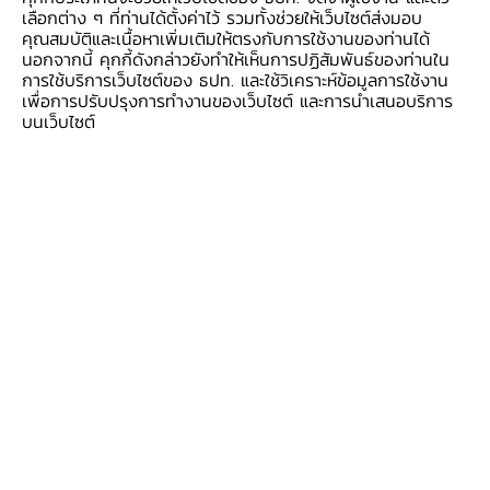
เลือกต่าง ๆ ที่ท่านได้ตั้งค่าไว้ รวมทั้งช่วยให้เว็บไซต์ส่งมอบ
คุณสมบัติและเนื้อหาเพิ่มเติมให้ตรงกับการใช้งานของท่านได้
ขอขอบคุณคุณครูทุกท่านที่สนใจสมัครเข้าร่วมโครงการครู
นอกจากนี้ คุกกี้ดังกล่าวยังทำให้เห็นการปฏิสัมพันธ์ของท่านใน
สตางค์ แล้วพบกันตามรุ่นที่สมัครไว้
การใช้บริการเว็บไซต์ของ ธปท. และใช้วิเคราะห์ข้อมูลการใช้งาน
เพื่อการปรับปรุงการทำงานของเว็บไซต์ และการนำเสนอบริการ
บนเว็บไซต์
สอบถามรายละเอียดเพิ่มเติมได้ที่
รุ่นที่ 1 กทม. และ รุ่นที่ 2 กทม. (ภาคกลาง)
นางสาวกชกร ปัญญา
มโนธรรม
godchagp@bot.or.th
โทร. 02-356-7181
นางสาวผุสดี พรเกษมศาสตร์
pusadeep@bot.or.th
โทร. 02-283-6292
รุ่นที่ 3 เชียงใหม่ และ รุ่นที่ 5 พิษณุโลก (ภาคเหนือ)
นางสาวนภมาศ เลิศเกษมกุล
nopphaml@bot.or.th
โทร. 053-931-090
นางจารุมาส ปาละรัตน์
jarumass@bot.or.th
โทร. 053-
931-114
รุ่นที่ 4 ขอนแก่น และ รุ่นที่ 6 บุรีรัมย์ (ภาคอีสาน)