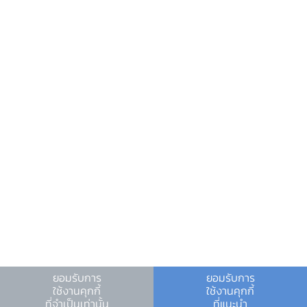
ข้อมูลที่เป็นประโยชน์
ศูนย์ข้อมูลข่าวสารอิเล็กทรอนิกส์ ธปท.
วันหยุดสถาบันการเงิน
ร่วมงานกับเรา
คำถาม-คำตอบ
คำถามพบบ่อย
พบกับเราได้ที่
แถลงข่าวเศรษฐกิจและการเงิน
ยอมรับการ
ยอมรับการ
ตารางแนบ
ใช้งานคุกกี้
ใช้งานคุกกี้
ที่จำเป็นเท่านั้น
ที่แนะนำ