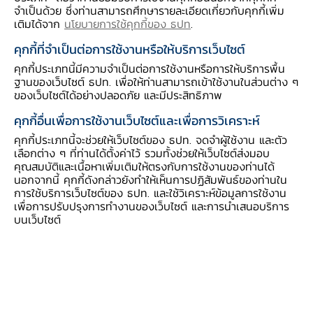
จำเป็นด้วย ซึ่งท่านสามารถศึกษารายละเอียดเกี่ยวกับคุกกี้เพิ่ม
ท่องเที่ยวและการบริโภคปรับดีขึ้น
เติมได้จาก
นโยบายการใช้คุกกี้ของ ธปท
.
ด้านผลผลิตอุตสาหกรรมขยายตัวต่อเนื่อง
คุกกี้ที่จำเป็นต่อการใช้งานหรือให้บริการเว็บไซต์
ประกอบกับรายได้ภาคเกษตรช่วยพยุงกำลัง
คุกกี้ประเภทนี้มีความจำเป็นต่อการใช้งานหรือการให้บริการพื้น
ซื้อ
ฐานของเว็บไซต์ ธปท. เพื่อให้ท่านสามารถเข้าใช้งานในส่วนต่าง ๆ
ของเว็บไซต์ได้อย่างปลอดภัย และมีประสิทธิภาพ
คุกกี้อื่นเพื่อการใช้งานเว็บไซต์และเพื่อการวิเคราะห์
คุกกี้ประเภทนี้จะช่วยให้เว็บไซต์ของ ธปท. จดจำผู้ใช้งาน และตัว
เลือกต่าง ๆ ที่ท่านได้ตั้งค่าไว้ รวมทั้งช่วยให้เว็บไซต์ส่งมอบ
รายได้เกษตรกร ขยายตัว
คุณสมบัติและเนื้อหาเพิ่มเติมให้ตรงกับการใช้งานของท่านได้
จากด้านผลผลิต ทั้งอ้อยโรงงาน ข้าวนาปรัง และมัน
นอกจากนี้ คุกกี้ดังกล่าวยังทำให้เห็นการปฏิสัมพันธ์ของท่านใน
การใช้บริการเว็บไซต์ของ ธปท. และใช้วิเคราะห์ข้อมูลการใช้งาน
สำปะหลัง จากสภาพอากาศที่เอื้ออำนวย ส่วนด้าน
เพื่อการปรับปรุงการทำงานของเว็บไซต์ และการนำเสนอบริการ
ราคาหดตัว โดยเฉพาะข้าวเปลือกเจ้า ขณะที่ราคา
บนเว็บไซต์
อ้อยโรงงาน มันสำปะหลัง และปศุสัตว์เพิ่มขึ้น
ภาคอุตสาหกรรม ขยายตัวต่อเนื่อง
จากผลผลิตน้ำตาลและการสีข้าว ตามวัตถุดิบที่เพิ่ม