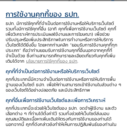
ตามกิจกรรมทางเศรษฐกิจที่ลดลง และฝนตก
มากขึ้นทำให้เกิดภาวะอุทกภัยในบางจังหวัด
การใช้งานคุกกี้ของ ธปท.
ส่งผลให้นักท่องเที่ยวชาวไทยลดลง ประกอบ
กับรายได้เกษตรกรหดตัวตามราคาพืชสำคัญ
ธปท. มีการใช้คุกกี้ที่จำเป็นต่อการใช้งานหรือให้บริการเว็บไซต์
รวมทั้งมีการใช้คุกกี้อื่น (อาทิ คุกกี้เพื่อการใช้งานเว็บไซต์ คุกกี้
ด้านการบริโภคหดตัว ตามกำลังซื้อผู้บริโภคที่
เพื่อวิเคราะห์การประเมินผลใช้งานและการโฆษณา) เพื่อช่วย
ลดลงและการระมัดระวังการใช้จ่าย ด้านการ
ปรับปรุงหรือเพิ่มประสิทธิภาพในการทำงานหรือการให้บริการ
ผลิตลดลง ทั้งการผลิตส่งออกและบริโภคใน
เว็บไซต์ได้ดียิ่งขึ้น โดยหากท่านคลิก “ยอมรับการใช้งานคุกกี้ทุก
ประเทศ การลงทุนลดลง ทั้งเพื่อการผลิตและ
ประเภท” ถือว่าท่านยอมรับการใช้งานคุกกี้อื่นนอกจากคุกกี้ที่
จำเป็นด้วย ซึ่งท่านสามารถศึกษารายละเอียดเกี่ยวกับคุกกี้เพิ่ม
ก่อสร้าง ส่วนการใช้จ่ายภาครัฐชะลอลง
เติมได้จาก
นโยบายการใช้คุกกี้ของ ธปท
.
คุกกี้ที่จำเป็นต่อการใช้งานหรือให้บริการเว็บไซต์
คุกกี้ประเภทนี้มีความจำเป็นต่อการใช้งานหรือการให้บริการพื้น
ฐานของเว็บไซต์ ธปท. เพื่อให้ท่านสามารถเข้าใช้งานในส่วนต่าง ๆ
ของเว็บไซต์ได้อย่างปลอดภัย และมีประสิทธิภาพ
คุกกี้อื่นเพื่อการใช้งานเว็บไซต์และเพื่อการวิเคราะห์
คุกกี้ประเภทนี้จะช่วยให้เว็บไซต์ของ ธปท. จดจำผู้ใช้งาน และตัว
เลือกต่าง ๆ ที่ท่านได้ตั้งค่าไว้ รวมทั้งช่วยให้เว็บไซต์ส่งมอบ
คุณสมบัติและเนื้อหาเพิ่มเติมให้ตรงกับการใช้งานของท่านได้
นอกจากนี้ คุกกี้ดังกล่าวยังทำให้เห็นการปฏิสัมพันธ์ของท่านใน