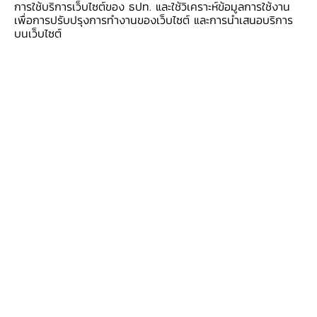
การใช้บริการเว็บไซต์ของ ธปท. และใช้วิเคราะห์ข้อมูลการใช้งาน
เพื่อการปรับปรุงการทำงานของเว็บไซต์ และการนำเสนอบริการ
บนเว็บไซต์
รายได้เกษตรกร หดตัว
จากด้านราคาที่หดตัว ราคา
ข้าวเปลือกเจ้าลดลงต่อเนื่อง ตามความต้องการส่ง
ออกที่ลดลง ประกอบกับราคาลำไยลดลงเพราะ
ผลผลิตออกสู่ตลาดมากเป็นประวัติการณ์ ส่วนด้าน
ผลผลิตยังขยายตัวตามลำไยจากสถานการณ์น้ำและ
สภาพอากาศเอื้ออำนวย ขณะที่ผลผลิตข้าวนาปรัง