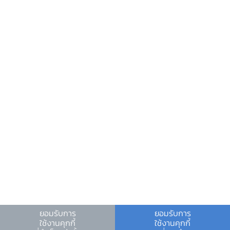
ข้อมูลที่เป็นประโยชน์
ศูนย์ข้อมูลข่าวสารอิเล็กทรอนิกส์ ธปท.
วันหยุดสถาบันการเงิน
ร่วมงานกับเรา
คำถาม-คำตอบ
คำถามพบบ่อย
พบกับเราได้ที่
แถลงข่าวเศรษฐกิจและการเงิน
ตารางแนบ
ยอมรับการ
ยอมรับการ
Infographic
ใช้งานคุกกี้
ใช้งานคุกกี้