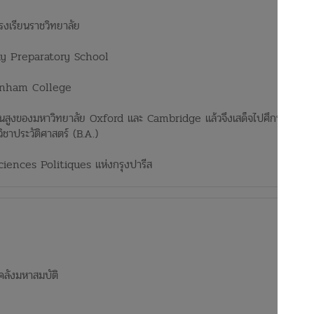
งเรียนราชวิทยาลัย​
ay Preparatory School​
tenham College​
าชั้นสูงของมหาวิทยาลัย Oxford และ Cambridge แล้วจึงเสด็จไปศึกษา 
ชาประวัติศาสตร์ (B.A.)​
iences Politiques แห่งกรุงปารีส
ังมหาสมบัติ​