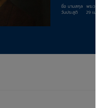
ชื่อ นามสกุล ​พระวรวงศ์เธ
วันประสูติ 29 เมษายน 