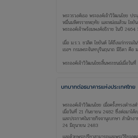
พระวรวงศ์เธอ พระองค์เจ้าวิวัฒนไชย ประส
หมื่นมหิศรราชหฤทัย และหม่อมส้วน ไชยันต
พระองค์เจ้าพร้อมพงศ์อธิราช ในปี 2464 ม
เมื่อ ม.ร.ว. ชวลิต ไชยันต์ ได้ถึงแก่ก
เธอฯ กรมพระจันทบุรีนฤนาถ มีธิดา คือ ม.ร
พระองค์เจ้าวิวัฒนไชยสิ้นพระชนม์เมื่อว
บทบาทต่อธนาคารแห่งประเทศไทย
พระองค์เจ้าวิวัฒนไชย เมื่อครั้งทรงดำร
เมื่อวันที่ 21 กันยายน 2482 ซึ่งต่อมาได
และประกาศในราชกิจจานุเบกษา สำนักงานธนาค
24 มิถุนายน 2483
และด้วยพระปรีชาสามารถและพระวิริยะอุต