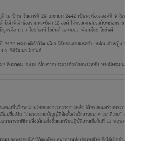
ูติ ณ ปีกุน วันเสาร์ที่ 29 เมษายน 2442 เป็นพระโอรสองค์ที่ 9 ในพระเจ้า
์ มีเจ้าพี่เจ้าน้องร่วมพระบิดา 12 องค์ ได้ทรงเศกสมรสกับหม่อมราชวงศ์หญิง
ีบุตรคือ ม.ร.ว. ไชยวัฒน์ ไชยันต์ และม.ร.ว. พัฒนไชย ไชยันต์
รรมในปี 2472 พระองค์เจ้าวิวัฒนไชย ได้ทรงเศกสมรสกับ หม่อมเจ้าหญิง พัฒน
.ว. กิติวัฒนา ไชยันต์
ันที่ 22 สิงหาคม 2503 เนื่องจากประชวรด้วยโรคพระหทัย ทรงมีพระชนมายุรว
งตำแหน่งที่ปรึกษาฝ่ายไทยของกระทรวงการคลัง ได้ทรงเสนอร่างพระราชบัญญัติ
้เปลี่ยนชื่อเป็น “ร่างพระราชบัญญัติจัดตั้งสำนักงานธนาคารชาติไทย” และสภา
ารชาติไทยจึงได้ก่อตั้งขึ้นและเริ่มปฏิบัติงานเมื่อวันที่ 13 พฤษภาคม 2483
สาหะของพระองค์เจ้าวิวัฒนไชย ธนาคารแห่งประเทศไทยจึงได้เปิดดำเนินการ