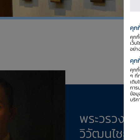
คุกก
คุกก
เว็บ
อย่า
คุกก
คุกก
ๆ ที่
เติม
การป
ข้อม
บริก
พระวรวงศ์เ
วิวัฒนไชย​