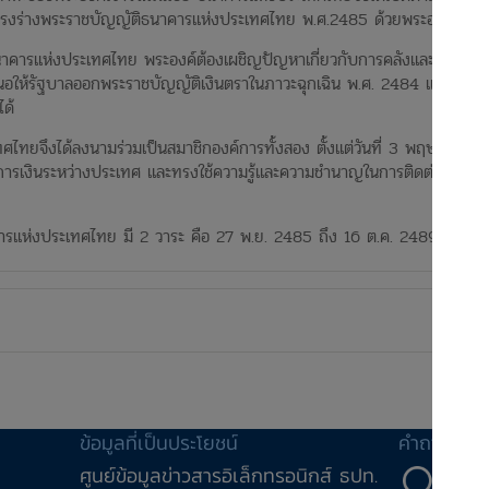
้ทรงร่างพระราชบัญญัติธนาคารแห่งประเทศไทย พ.ศ.2485 ด้วยพระองค์เอง แ
รธนาคารแห่งประเทศไทย พระองค์ต้องเผชิญปัญหาเกี่ยวกับการคลังและการเง
นอให้รัฐบาลออกพระราชบัญญัติเงินตราในภาวะฉุกเฉิน พ.ศ. 2484 และเสนอวิ
ได้
ไทยจึงได้ลงนามร่วมเป็นสมาชิกองค์การทั้งสอง ตั้งแต่วันที่ 3 พฤษภาคม 24
ทุนการเงินระหว่างประเทศ และทรงใช้ความรู้และความชำนาญในการติดต่อกู้เงิ
คารแห่งประเทศไทย มี 2 วาระ คือ 27 พ.ย. 2485 ถึง 16 ต.ค. 2489 และ 3
ข้อมูลที่เป็นประโยชน์
คำถาม-คำ
ศูนย์ข้อมูลข่าวสารอิเล็กทรอนิกส์ ธปท.
คำถ