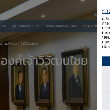
การ
เกี่ยวกับ ธป
ธปท. 
การใช
ะกาศ
เศรษฐกิจการเงินไทย
วิจัยและเอกสารเผยแพร่
สถิติและข้อมูลเผยแพ
ประเ
ในกา
“ยอม
นอกจ
ศ์เธอพระองค์เจ้าวิวัฒนไชย​
เพิ่
องค์เจ้าวิวัฒนไชย