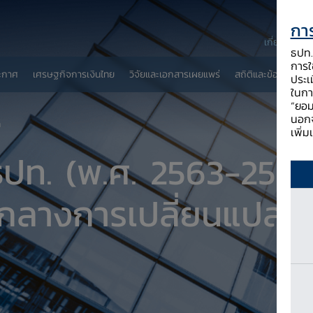
การ
เกี่ยวกับ ธป
ธปท. 
การใช
ะกาศ
เศรษฐกิจการเงินไทย
วิจัยและเอกสารเผยแพร่
สถิติและข้อมูลเผยแพ
ประเ
ในกา
“ยอม
นอกจ
n
เพิ่
ปท. (พ.ศ. 2563-2565
กลางการเปลี่ยนแปลง