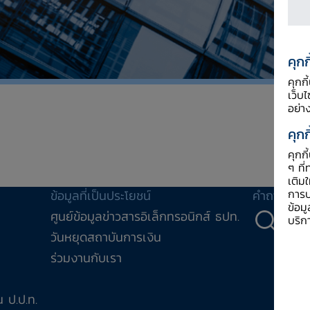
คุกก
คุกก
เว็บ
อย่า
คุกก
คุกก
ๆ ที่
เติม
การป
ข้อมูลที่เป็นประโยชน์
คำถาม-คำ
ข้อม
ศูนย์ข้อมูลข่าวสารอิเล็กทรอนิกส์ ธปท.
คำถ
บริก
วันหยุดสถาบันการเงิน
ร่วมงานกับเรา
 ป.ป.ท.