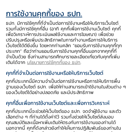
การใช้งานคุกกี้ของ ธปท.
1. การเป็นหนึ่งในโครงสร้างพื้นฐานที่เปิดโอกาสให้ผู้ให้บริการ
ทางการเงินต่างๆ สามารถพัฒนาบริการทางการเงิน
ซึ่งจะช่วย
ธปท. มีการใช้คุกกี้ที่จำเป็นต่อการใช้งานหรือให้บริการเว็บไซต์
เพิ่มโอกาสให้ภาคธุรกิจและประชาชนเข้าถึงบริการทางการเงินที่
รวมทั้งมีการใช้คุกกี้อื่น (อาทิ คุกกี้เพื่อการใช้งานเว็บไซต์ คุกกี้
สะดวกสบาย ทันสมัย และหลากหลายมากขึ้น
โดย Retail CBDC
เพื่อวิเคราะห์การประเมินผลใช้งานและการโฆษณา) เพื่อช่วย
สามารถเชื่อมต่อและใช้งานได้กับผู้ให้บริการทางการเงินที่หลาก
ปรับปรุงหรือเพิ่มประสิทธิภาพในการทำงานหรือการให้บริการ
หลายผ่านแพลตฟอร์มที่เชื่อมต่อกันได้ (interoperability) ง่าย ซึ่ง
เว็บไซต์ได้ดียิ่งขึ้น โดยหากท่านคลิก “ยอมรับการใช้งานคุกกี้ทุก
ต่างจากรูปแบบระบบการเงินในปัจจุบันที่ยังคงมีอุปสรรคในการ
ประเภท” ถือว่าท่านยอมรับการใช้งานคุกกี้อื่นนอกจากคุกกี้ที่
จำเป็นด้วย ซึ่งท่านสามารถศึกษารายละเอียดเกี่ยวกับคุกกี้เพิ่ม
เชื่อมต่อและการพัฒนาบริการทางการเงินต่างๆ
เติมได้จาก
นโยบายการใช้คุกกี้ของ ธปท
.
2. การเตรียมความพร้อมเพื่อรองรับกับนวัตกรรมและการพัฒนา
คุกกี้ที่จำเป็นต่อการใช้งานหรือให้บริการเว็บไซต์
เทคโนโลยีทางการเงินต่างๆ ของภาคเอกชนในอนาคต
การพัฒนา
คุกกี้ประเภทนี้มีความจำเป็นต่อการใช้งานหรือการให้บริการพื้น
Retail CBDC ยังมีการคำนึงถึงความสามารถของระบบเพื่อรองรับ
ฐานของเว็บไซต์ ธปท. เพื่อให้ท่านสามารถเข้าใช้งานในส่วนต่าง ๆ
การสร้างเงื่อนไขในการทำธุรกรรมการเงิน เช่น การกำหนดเงื่อนไข
ของเว็บไซต์ได้อย่างปลอดภัย และมีประสิทธิภาพ
การจ่าย CBDC ที่ผูกกับ Tokenized assets ต่างๆ หรือที่เรียก
คุกกี้อื่นเพื่อการใช้งานเว็บไซต์และเพื่อการวิเคราะห์
ง่ายๆว่า “Programmable payment/money” ซึ่งทำให้มีช่องใน
การต่อยอดนวัตกรรมต่างๆ จากผู้ให้บริการทางการเงินที่ง่ายกว่า
คุกกี้ประเภทนี้จะช่วยให้เว็บไซต์ของ ธปท. จดจำผู้ใช้งาน และตัว
รูปแบบของเงินอิเล็กทรอนิกส์ในปัจจุบันและอาจทำให้เกิดผลิตภัณฑ์
เลือกต่าง ๆ ที่ท่านได้ตั้งค่าไว้ รวมทั้งช่วยให้เว็บไซต์ส่งมอบ
การเงินใหม่ๆ ที่เป็นประโยชน์อย่างมากในอนาคต
คุณสมบัติและเนื้อหาเพิ่มเติมให้ตรงกับการใช้งานของท่านได้
นอกจากนี้ คุกกี้ดังกล่าวยังทำให้เห็นการปฏิสัมพันธ์ของท่านใน